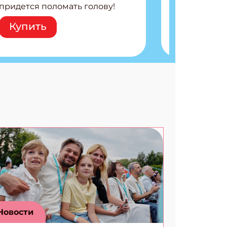
придется поломать голову!
АТЬСЯ
Внутри: Шифры и
Купить
расшифровки Плетем
запутанные поделки
Разгадываем головоломки
Ищем коды 3 комикса
Новости