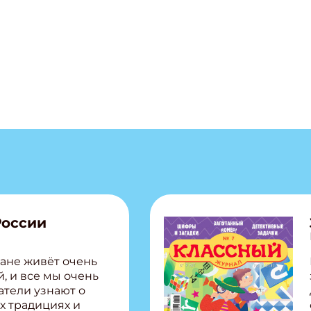
ишись на рассылку
 электронный "Классный журнал" в подарок!
России
ите имя
ане живёт очень
, и все мы очень
ите Ваш Email
атели узнают о
х традициях и