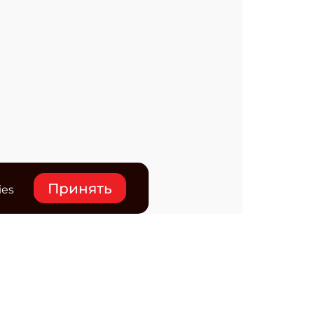
Принять
ies