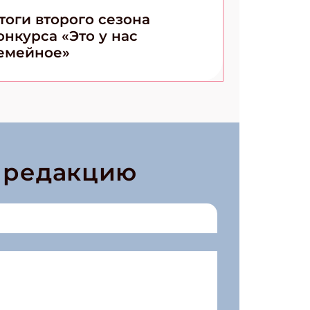
тоги второго сезона
онкурса «Это у нас
емейное»
в редакцию