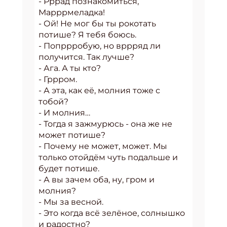
- Рррад познакомиться,
Марррмеладка!
- Ой! Не мог бы ты рокотать
потише? Я тебя боюсь.
- Попррробую, но вррряд ли
получится. Так лучше?
- Ага. А ты кто?
- Гррром.
- А эта, как её, молния тоже с
тобой?
- И молния…
- Тогда я зажмурюсь - она же не
может потише?
- Почему не может, может. Мы
только отойдём чуть подальше и
будет потише.
- А вы зачем оба, ну, гром и
молния?
- Мы за весной.
- Это когда всё зелёное, солнышко
и радостно?