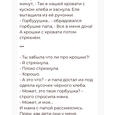
минут, - Так в нашей кровати с
куском хлеба и заснула. Еле
вытащила из её ручонки.
- Горбууушка… - обрадовался
горбушке папа, - Вся в меня доча!
А крошки с кровати потом
стряхнём.
***
- Ты забыла что ли про крошки?!
- Я стряхнула.
- Плохо стряхнула.
- Хорошо.
- А это что? – и папа достал из-под
одеяла кусочек чёрного хлеба.
- Может, это твоя горбушка? –
строго спросила мама.
- Может, и моя…
И мама с папой рассмеялись.
Прям, как дети они у меня,