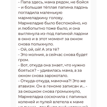
- Папа здесь, мама рядом, не бойся
– и большая тёплая папина ладонь
погладила маленькую
мармеладкину голову.
Мармеладке было беспокойно, но
и любопытно тоже было, и она
выглянула из-под папиной ладони
в окно и в этот момент за окном
снова полыхнуло.
- Ой, ой, ой! А эта тё?
- Это молния, а сейчас снова будет
гром.
- Вот, откуда она знает, что нужно
бояться? – удивилась мама, а за
окном снова зарокотало.
- Откуда-откуда, мамочка?! Это же
атавизм. Он в геноме записан и… -
за окошком снова громыхнуло,
Мармеладка соскочила с папиных
коленей и пулей влетела к маме