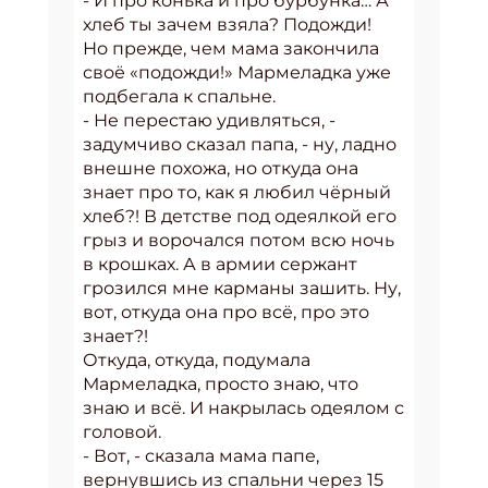
- И про конька и про бурбунка… А
хлеб ты зачем взяла? Подожди!
Но прежде, чем мама закончила
своё «подожди!» Мармеладка уже
подбегала к спальне.
- Не перестаю удивляться, -
задумчиво сказал папа, - ну, ладно
внешне похожа, но откуда она
знает про то, как я любил чёрный
хлеб?! В детстве под одеялкой его
грыз и ворочался потом всю ночь
в крошках. А в армии сержант
грозился мне карманы зашить. Ну,
вот, откуда она про всё, про это
знает?!
Откуда, откуда, подумала
Мармеладка, просто знаю, что
знаю и всё. И накрылась одеялом с
головой.
- Вот, - сказала мама папе,
вернувшись из спальни через 15