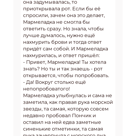
она задумывалась, то
приоткрывала рот. Если бы её
спросили, зачем она это делает,
Мармеладка не смогла бы
ответить сразу. Но знала, чтобы
лучше думалось, нужно ещё
нахмурить брови и тогда ответ
придёт сам собой. И Мармеладка
нахмурилась, и ответ пришёл:
- Привет, Мармеладка! Ты хотела
знать? Но ты и так знаешь - рот
открывается, чтобы попробовать.
- Да! Вокруг столько ещё
непопробоватого!
Мармеладка улыбнулась и сама не
заметила, как правая рука морской
звезды, та самая, которую совсем
недавно пробовал Пончик и
оставил на ней едва заметные
синенькие отметинки, та самая
рука зачерпнула с морского дна