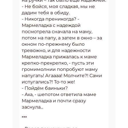
на ручки – так было ещё надежней.
- Не бойся, моя сладкая, мы не
дадим тебя в обиду.
- Никогда преникогда? -
Мармеладка с надеждой
посмотрела сначала на маму,
потом на папу, а затем в окно – за
окном по-прежнему было
тревожно, и для надежности
Мармеладка прижалась к маме
крепко-прекрепко, - пусть эти
громимолнии попробуют маму
напугать! Агаааа! Молчите?! Сами
испугались?! То-то же!
- Пойдём баиньки?
- Аха, - шепотом ответила маме
Мармеладка и почти сразу
заснула...
***