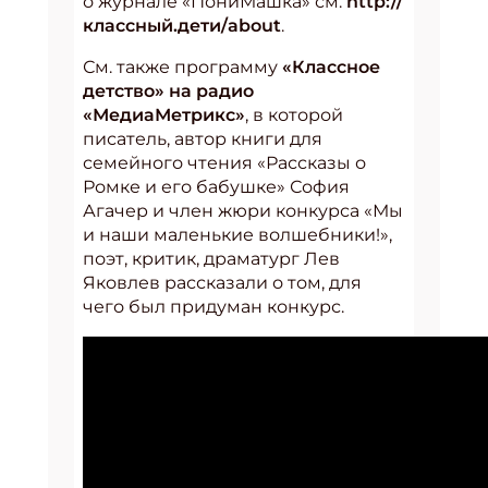
о журнале «ПониМашка» см.
http://
классный.дети/about
.
См. также программу
«Классное
детство» на радио
«МедиаМетрикс»
, в которой
писатель, автор книги для
семейного чтения «Рассказы о
Ромке и его бабушке» София
Агачер и член жюри конкурса «Мы
и наши маленькие волшебники!»,
поэт, критик, драматург Лев
Яковлев рассказали о том, для
чего был придуман конкурс.