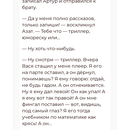
записал Артур и отправился к
брату.
— Да у меня полно рассказов,
только запиши! — воскликнул
Азат. — Тебе что — триллер,
юмореску или…
— Ну хоть что-нибудь.
— Ну смотри — триллер. Вчера
Вася стащил у меня плеер. Я его
на парте оставил, а он дёрнул,
понимаешь? Я ему говорю: отдай,
не будь гадом. А он отнекивается.
Ну я ему дал левой! Он как упал! А
я ему вот так правой! А он мне
фингал поставил — вот, видишь,
под самый глаз? Я его тогда
учебником по математике как
хрясь! А он…