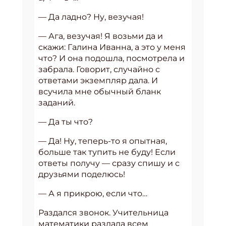
— Да ладно? Ну, везучая!
— Ага, везучая! Я возьми да и
скажи: Галина Иванна, а это у меня
что? И она подошла, посмотрела и
забрала. Говорит, случайно с
ответами экземпляр дала. И
всучила мне обычный бланк
заданий.
— Да ты что?
— Да! Ну, теперь-то я опытная,
больше так тупить не буду! Если
ответы получу — сразу спишу и с
друзьями поделюсь!
— А я прикрою, если что…
Раздался звонок. Учительница
математики раздала всем