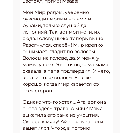
Застрял, погиб! Маааа!
Мой Мир рядом, уверенно
руководит моими ногами и
руками, только слушай да
исполняй. Так, вот мои ноги, их
сюда. Голову ниже, теперь выше.
Разогнулся, спасён! Мир крепко
обнимает, гладит по волосам.
Волосы на голове, да. У меня, у
мамы, у всех. Это точно, сама мама
сказала, а папа подтвердил! У него,
кстати, тоже волосы. Как же
хорошо, когда Мир касается со
всех сторон!
Однако что-то хотел… Ага, вот она
снова здесь, трава! А мяч? Мама
выкатила его сама из укрытия.
Скорее к мячу! Ай, опять за ноги
зацепился. Что ж, в погоню!