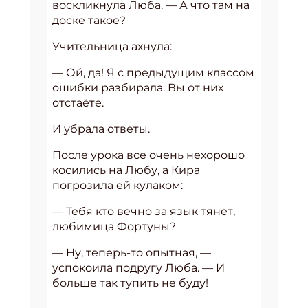
воскликнула Люба. — А что там на
доске такое?
Учительница ахнула:
— Ой, да! Я с предыдущим классом
ошибки разбирала. Вы от них
отстаёте.
И убрала ответы.
После урока все очень нехорошо
косились на Любу, а Кира
погрозила ей кулаком:
— Тебя кто вечно за язык тянет,
любимица Фортуны?
— Ну, теперь-то опытная, —
успокоила подругу Люба. — И
больше так тупить не буду!