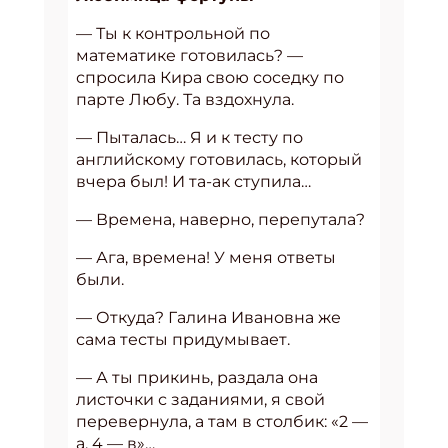
— Ты к контрольной по
математике готовилась? —
спросила Кира свою соседку по
парте Любу. Та вздохнула.
— Пыталась… Я и к тесту по
английскому готовилась, который
вчера был! И та-ак ступила…
— Времена, наверно, перепутала?
— Ага, времена! У меня ответы
были.
— Откуда? Галина Ивановна же
сама тесты придумывает.
— А ты прикинь, раздала она
листочки с заданиями, я свой
перевернула, а там в столбик: «2 —
а, 4 — в»…