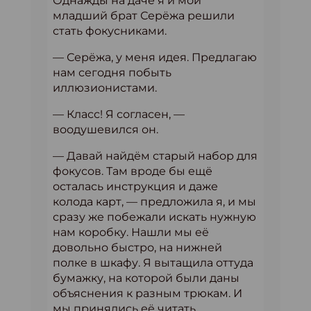
Однажды на даче я и мой
младший брат Серёжа решили
стать фокусниками.
— Серёжа, у меня идея. Предлагаю
нам сегодня побыть
иллюзионистами.
— Класс! Я согласен, —
воодушевился он.
— Давай найдём старый набор для
фокусов. Там вроде бы ещё
осталась инструкция и даже
колода карт, — предложила я, и мы
сразу же побежали искать нужную
нам коробку. Нашли мы её
довольно быстро, на нижней
полке в шкафу. Я вытащила оттуда
бумажку, на которой были даны
объяснения к разным трюкам. И
мы принялись её читать.