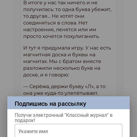
В итоге у нас так ничего и не
получилась: то одна буква убежит,
то другая… Не хотят они
соединяться в слова. Нет
настроения, ленятся или им
просто хочется похулиганить.
И тут я придумала игру. У нас есть
магнитная доска и буквы на
магнитах. Мы с братом вместе
разложили несколько букв на
доске, и я говорю:
— Серёжа, держи букву «Л», а то
она уже куда-то улепётывает.
Подпишись на рассылку
Брат улыбнулся и схватил её
пальцем, передвинув в начало.
Получи электронный "Классный журнал" в
подарок!
— А это «И». Хватай и её, а то она
балуется! Держи её, двигай к «Л».
Укажите имя
Теперь лови букву «П», а то она