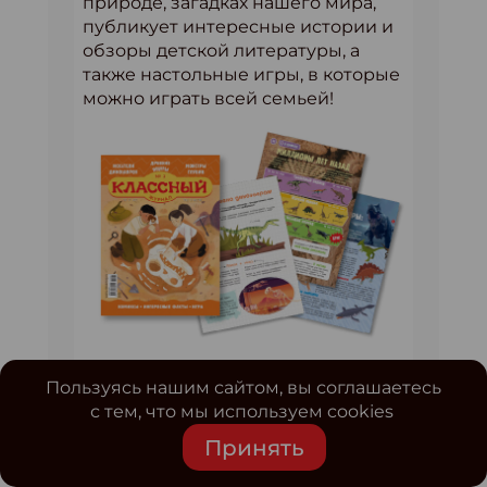
природе, загадках нашего мира,
публикует интересные истории и
обзоры детской литературы, а
также настольные игры, в которые
можно играть всей семьей!
София Агачер
– писатель, автор
Пользуясь нашим сайтом, вы соглашаетесь
книги для семейного чтения
с тем, что мы используем cookies
«Рассказы о Ромке и его бабушке»,
романов «Твоими глазами»,
Принять
«Путешествие внутри себя»,