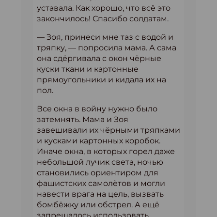
уставала. Как хорошо, что всё это
закончилось! Спасибо солдатам.
— Зоя, принеси мне таз с водой и
тряпку, — попросила мама. А сама
она сдёргивала с окон чёрные
куски ткани и картонные
прямоугольники и кидала их на
пол.
Все окна в войну нужно было
затемнять. Мама и Зоя
завешивали их чёрными тряпками
и кусками картонных коробок.
Иначе окна, в которых горел даже
небольшой лучик света, ночью
становились ориентиром для
фашистских самолётов и могли
навести врага на цель, вызвать
бомбёжку или обстрел. А ещё
запрещалось использовать