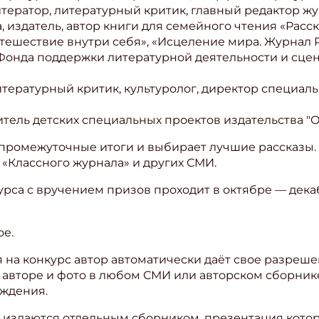
итератор, литературный критик, главный редактор жу
 издатель, автор книги для семейного чтения «Расск
ите Ваш Email
тешествие внутри себя», «Исцеление мира. Журнал Р
 Фонда поддержки литературной деятельности и сце
ПОДПИС
итературный критик, культуролог, директор специал
итель детских специальных проектов издательства "
промежуточные итоги и выбирает лучшие рассказы.
 «Классного журнала» и других СМИ.
курса с вручением призов проходит в октябре — дек
ое.
 на конкурс автор автоматически даёт свое разреш
авторе и фото в любом СМИ или авторском сборник
аждения.
са издаются отдельным сборником, презентация кото