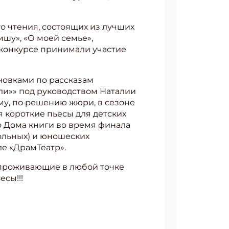
о чтения, состоящих из лучших
ишу», «О моей семье»,
 конкурсе принимали участие
новками по рассказам
ли»» под руководством Наталии
му, по решению жюри, в сезоне
 короткие пьесы для детских
о Дома книги во время финала
ольных) и юношеских
ле «ДрамТеатр».
, проживающие в любой точке
сы!!!