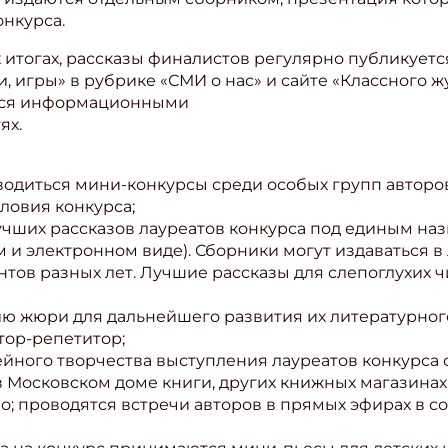
онкурса.
итогах, рассказы финалистов регулярно публикуется
, игры» в рубрике «СМИ о нас» и сайте «Классного ж
ется информационными
ях.
водиться мини-конкурсы среди особых групп авторов
ловия конкурса;
учших рассказов лауреатов конкурса под единым на
 и электронном виде). Сборники могут издаваться в 
нтов разных лет. Лучшие рассказы для слепоглухих ч
 жюри для дальнейшего развития их литературного
тор-репетитор;
йного творчества выступления лауреатов конкурса 
в Московском доме книги, других книжных магазинах
ио; проводятся встречи авторов в прямых эфирах в 