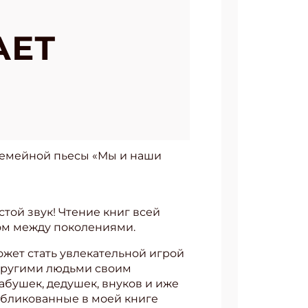
АЕТ
семейной пьесы «Мы и наши
устой звук! Чтение книг всей
ом между поколениями.
ожет стать увлекательной игрой
с другими людьми своим
бабушек, дедушек, внуков и иже
публикованные в моей книге