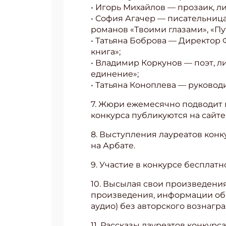
• Игорь Михайлов — прозаик, л
• София Агачер — писательница,
Укаж
романов «Твоими глазами», «Пу
• Татьяна Боброва — Директор
книга»;
• Владимир Коркунов — поэт, л
единение»;
• Татьяна Коноплева — руковод
7. Жюри ежемесячно подводит 
конкурса публикуются на сайте
8. Выступления лауреатов кон
на Арбате.
9. Участие в конкурсе бесплатн
10. Высылая свои произведения
произведения, информации об 
аудио) без авторского вознагр
11. Рассказы лауреатов конкур