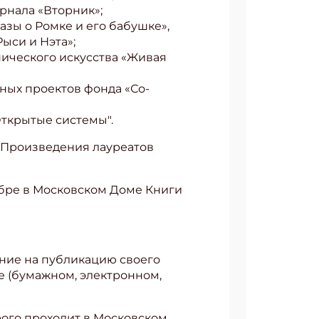
рнала «Вторник»;
азы о Ромке и его бабушке»,
ыси и Нэта»;
нического искусства «Живая
АТЬСЯ
ьных проектов фонда «Со-
Открытые системы".
 Произведения лауреатов
абре в Московском Доме Книги
ение на публикацию своего
е (бумажном, электронном,
рого проходит в Московском