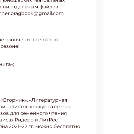
 и юношеских театральных
емени отдельным файлов
acher.bragbook@gmail.com
же окончены, все равно
сезоне!
нига»;
«Вторник», «Литературная
 финалистов конкурса сезона
казов для семейного чтения
висах Ридеро и ЛитРес.
на 2021–22 гг. можно бесплатно