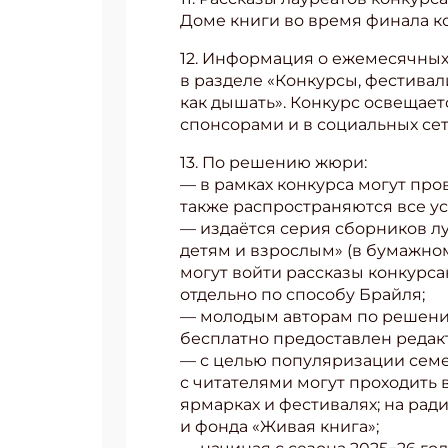
Доме книги во время финала к
12. Информация о ежемесячных 
в разделе «Конкурсы, фестивали
как дышать». Конкурс освеща
спонсорами и в социальных сет
13. По решению жюри:
— в рамках конкурса могут про
также распространяются все ус
— издаётся серия сборников л
детям и взрослым» (в бумажном
могут войти рассказы конкурса
отдельно по способу Брайля;
— молодым авторам по решению
бесплатно предоставлен редак
— с целью популяризации семе
с читателями могут проходить 
ярмарках и фестивалях; на рад
и фонда «Живая книга»;