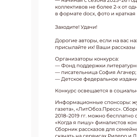
— начиная с сезона 2025−26 го
коллективов не более 2-х от о
в формате docx, фото и кратка
‌Заходите! Удачи!
‌Дорогие авторы, если на вас н
присылайте их! Ваши рассказы
Организаторы конкурса:
— Фонд поддержки литературно
— писательница София Агачер;
— Детское федеральное издан
Конкурс освещается в социальн
Информационные спонсоры: жу
газета», «ЛитОбоз.Пресс». Сбо
2018–2019 гг. можно бесплатно
«Когда я пишу» финалистов кон
Сборник рассказов для семейно
скачать на сервисах Ридеро и 