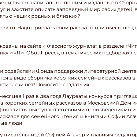
ке» и пьесы, написанные по ним и изданные в Сборни
уг и захотите описать заповедный мир своих детей, 
ять о наших родных и близких?
просто. Надо прислать свои рассказы или пьесы по а
ованы на сайте «Классного журнала» в разделе «Чита
ик» и «ЛитОбоз.Пресс»; в тематических подборках л
и содействии Фонда поддержки литературной деяте
тся в виде сборника коротких семейных рассказов в 
ктически нет! Помогите создать их!
 месяцев 1 раз в два года.Лауреаты конкурса приглаш
а коротких семейных рассказов в Московский Дом кн
финалисты выступают со своими произведениями и
ссказов для семейного чтения и книгами Софии Агач
ые люди.
ду писательницей Софией Агачер и главным редакто