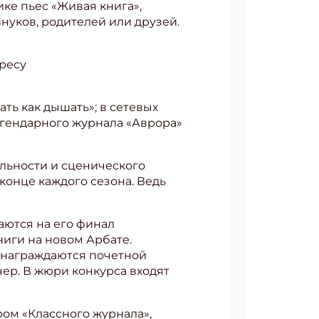
ке пьес «Живая книга»,
внуков, родителей или друзей.
дресу
ть как дышать»; в сетевых
егендарного журнала «Аврора»
льности и сценического
конце каждого сезона. Ведь
аются на его финал
иги на новом Арбате.
 награждаются почетной
ер. В жюри конкурса входят
ром «Классного журнала»,