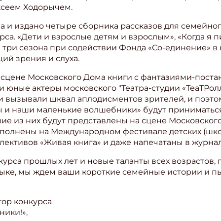
ксеем Ходорычем.
 и издано четыре сборника рассказов для семейног
са. «Дети и взрослые детям и взрослым», «Когда я п
 три сезона при содействии Фонда «Со-единение» в
ий зрения и слуха.
а сцене Московского Дома книги с фантазиями-поста
и юные актеры московского "Театра-студии «ТеаТРол
и вызывали шквал аплодисментов зрителей, и поэто
Мы и наши маленькие волшебники» будут приниматься
шие из них будут представлены на сцене Московског
 исполнены на Международном фестивале детских (шк
ллективов «Живая книга» и даже напечатаны в журна
курса прошлых лет и новые таланты всех возрастов
ыке, мы ждем ваши короткие семейные истории и пье
тор конкурса
ники!»,