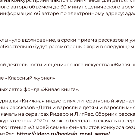
да на конкурс принимаются мини-пьесы для детских
дного автора объёмом до 30 минут сценического вр
я информация об авторе по электронному адресу: ag
ахлынуло вдохновение, а сроки приема рассказов и у
 обязательно будут рассмотрены жюри в следующем 
й деятельности и сценического искусства «Живая к
ие «Классный журнал»
ых сетях фонда «Живая книга».
рналы «Книжная индустрия», литературный журнал 
рник рассказов «Дети и взрослые детям и взрослым»
 скачать на сервисах Ридеро и ЛитРес. Сборник расс
курса сезона 2020 г. можно бесплатно скачать на сер
го чтения «О моей семье» финалистов конкурса сезо
ЛитРес.
https://ridero.ru/books/o_moei_seme/