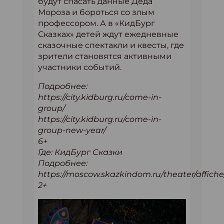
будут спасать данные Деда
Мороза и бороться со злым
профессором. А в «КидБург
Сказках» детей ждут ежедневные
сказочные спектакли и квесты, где
зрители становятся активными
участники событий.
Подробнее:
https://city.kidburg.ru/come-in-
group/
https://city.kidburg.ru/come-in-
group-new-year/
6+
Где: КидБург Сказки
Подробнее:
https://moscow.skazkindom.ru/theater/affich
2+