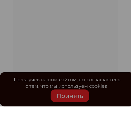
Пользуясь нашим сайтом, вы соглашаетесь
с тем, что мы используем cookies
Принять
Средство массовой информации www.classmag.ru
Свидетельство о регистрации СМИ сетевого издания
Эл.№ ФС77-63739 от 16 ноября 2015 г. выдано
Роскомнадзором.