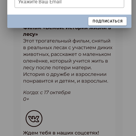
Укажите Ваш Email
ЗАКРЫТЬ
ПОДПИСАТЬСЯ
Фильм «Бемби. История жизни в
лесу»
Этот трогательный фильм, снятый
в реальных лесах с участием диких
животных, расскажет о маленьком
оленёнке, который учится жить в
лесу после потери матери.
История о дружбе и взрослении
понравится и детям, и взрослым.
Когда: с 17 октября
0+
Ждем тебя в наших соцсетях!