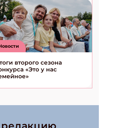
Новости
тоги второго сезона
онкурса «Это у нас
емейное»
в редакцию