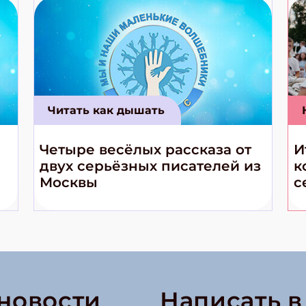
Читать как дышать
Четыре весёлых рассказа от
И
двух серьёзных писателей из
к
Москвы
с
 новости
Написать 