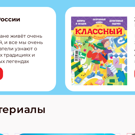
России
ане живёт очень
, и все мы очень
атели узнают о
х традициях и
ых легендах
сии! Внутри:
ар, башкир и
тольная игра
из Алтая Очень
лова Традиционные
родов России
кс про
териалы
е приключения!