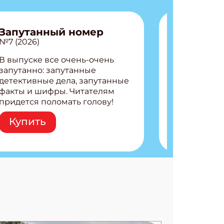
Запутанный номер
№7 (2026)
В выпуске все очень-очень
запутанно: запутанные
детективные дела, запутанные
факты и шифры. Читателям
придется поломать голову!
Внутри: Шифры и
Купить
расшифровки Плетем
запутанные поделки
Разгадываем головоломки
Ищем коды 3 комикса