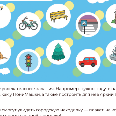
 увлекательные задания. Например, нужно подуть на
, как у ПониМашки, а также построить для неё яркий 
 смогут увидеть городскую находилку — плакат, на
во время осенней прогулки!