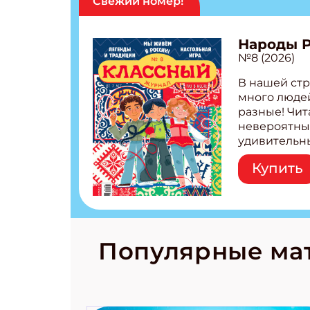
Свежий номер!
Народы 
№8 (2026)
В нашей стр
много людей
разные! Чит
невероятны
удивительн
народов Рос
Купить
Легенды тат
бурятов Нас
Страшилка 
странные с
рецепты на
Новый коми
Популярные ма
космически