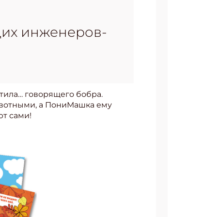
щих инженеров-
тила… говорящего бобра.
животными, а ПониМашка ему
ют сами!