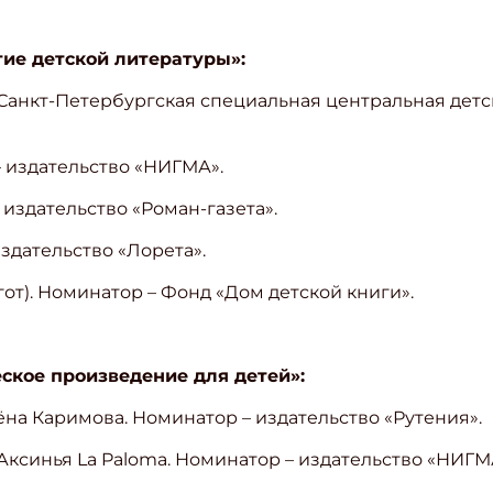
тие детской литературы»:
 Санкт-Петербургская специальная центральная детск
– издательство «НИГМА».
 издательство «Роман-газета».
здательство «Лорета».
угот). Номинатор – Фонд «Дом детской книги».
кое произведение для детей»:
ишись на рассылку
ёна Каримова. Номинатор – издательство «Рутения».
 электронный "Классный журнал" в подарок!
 Аксинья La Paloma. Номинатор – издательство «НИГМ
ите имя