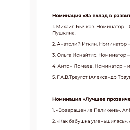
Номинация «За вклад в разви
1. Михаил Бычков. Номинатор –
Пушкина.
2. Анатолий Иткин. Номинатор 
3. Ольга Ионайтис. Номинатор –
4. Антон Ломаев. Номинатор – и
5. Г.А.В.Траугот (Александр Тра
Номинация «Лучшее прозаичес
Подп
1. «Возвращение Пеликена». Ал
Получи
2. «Как бабушка уменьшилась».
Укаж