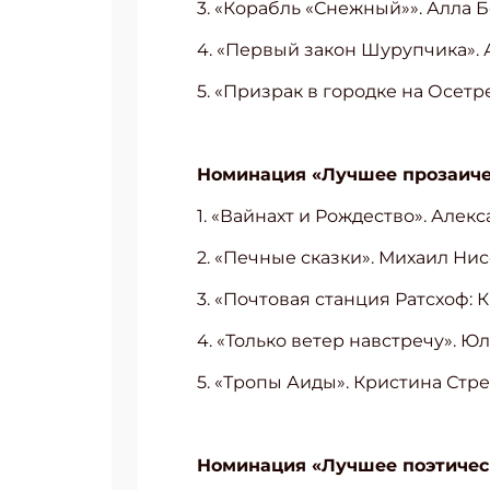
3. «Корабль «Снежный»». Алла 
Укаж
4. «Первый закон Шурупчика». 
5. «Призрак в городке на Осет
Номинация «Лучшее прозаичес
1. «Вайнахт и Рождество». Алек
2. «Печные сказки». Михаил Нис
3. «Почтовая станция Ратсхоф: 
4. «Только ветер навстречу». Ю
5. «Тропы Аиды». Кристина Стр
Номинация «Лучшее поэтическ