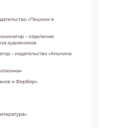
издательство «Пешком в
 Номинатор – отделение
за художников.
атор – издательство «Альпина
Волхонка»
ванов и Фербер».
литература».