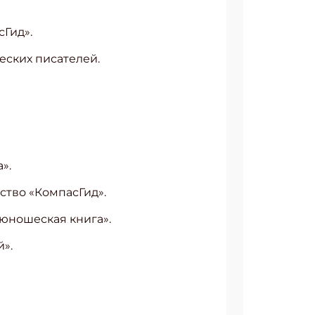
сГид».
еских писателей.
АТЬСЯ
».
ьство «КомпасГид».
 юношеская книга».
й».