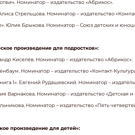
Ботвич. Номинатор – издательство «Абрикос».
ите Ваш Email
Алиса Стрельцова. Номинатор – издательство «Компа
ре». Юлия Брыкова. Номинатор – Союз детских и юнош
ПОДПИС
кое произведение для подростков»:
сандр Киселёв. Номинатор – издательство «Абрикос».
енбаум. Номинатор – издательство «Контакт-Культура
Книга 1». Евгений Рудашевский. Номинатор – издател
лия Варнакова. Номинатор – издательство «Детская и
ельникова. Номинатор – издательство «Пять четверте
ое произведение для детей»: