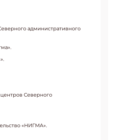
в Северного административного
ма».
».
х центров Северного
тельство «НИГМА».