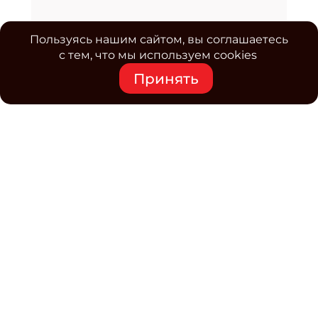
Пользуясь нашим сайтом, вы соглашаетесь
с тем, что мы используем cookies
Принять
Средство массовой информации www.classmag.ru
Свидетельство о регистрации СМИ сетевого издания
Эл.№ ФС77-63739 от 16 ноября 2015 г. выдано
Роскомнадзором.
Политика обработки
персональных данных