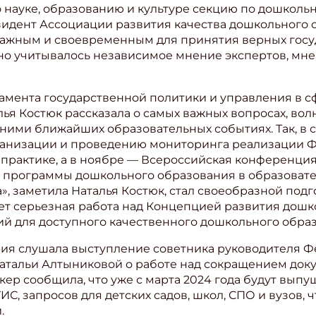
 науке, образованию и культуре секцию по дошколь
зидент Ассоциации развития качества дошкольного
 важным и своевременным для принятия верных гос
но учитывалось независимое мнение экспертов, мне
амента государственной политики и управления в 
я Костюк рассказала о самых важных вопросах, во
 ними ближайших образовательных событиях. Так, в 
ганизации и проведению мониторинга реализации 
практике, а в ноябре — Всероссийская конференци
программы дошкольного образования в образовател
, заметила Наталья Костюк, стал своеобразной под
дет серьезная работа над Концепцией развития дошк
вий для доступного качественного дошкольного обра
ия слушала выступление советника руководителя Ф
Натальи Алтыниковой о работе над сокращением док
кер сообщила, что уже с марта 2024 года будут вы
ИС, запросов для детских садов, школ, СПО и вузов, 
.