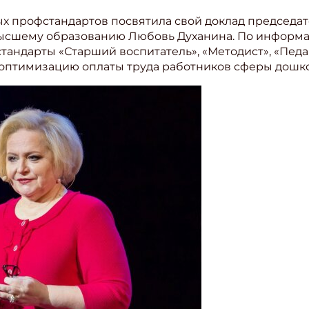
ых профстандартов посвятила свой доклад председат
высшему образованию Любовь Духанина. По информац
ндарты «Старший воспитатель», «Методист», «Педаг
на оптимизацию оплаты труда работников сферы дошк