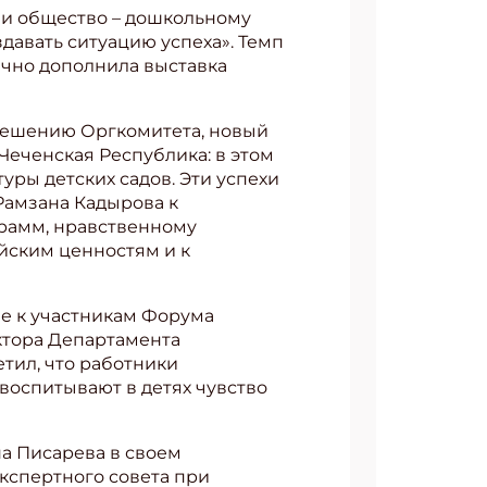
 и общество – дошкольному
здавать ситуацию успеха». Темп
ично дополнила выставка
 решению Оргкомитета, новый
Чеченская Республика: в этом
ры детских садов. Эти успехи
Рамзана Кадырова к
рамм, нравственному
йским ценностям и к
е к участникам Форума
ктора Департамента
тил, что работники
воспитывают в детях чувство
а Писарева в своем
Экспертного совета при