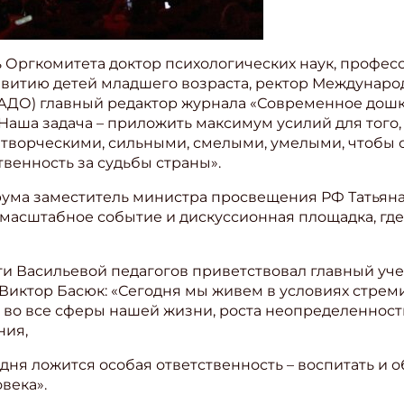
 Оргкомитета доктор психологических наук, профес
витию детей младшего возраста, ректор Междунаро
АДО) главный редактор журнала «Современное дош
Наша задача – приложить максимум усилий для того, 
, творческими, сильными, смелыми, умелыми, чтобы 
твенность за судьбы страны».
ума заместитель министра просвещения РФ Татьяна
 масштабное событие и дискуссионная площадка, где
и Васильевой педагогов приветствовал главный уч
О Виктор Басюк: «Сегодня мы живем в условиях стре
о все сферы нашей жизни, роста неопределенности
ния,
дня ложится особая ответственность – воспитать и о
века».