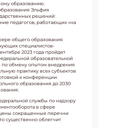
ному образованию.
 образования Эльфия
ударственных решений:
ние педагогов, работающих «на
сфере общего образования
лнующих специалистов-
сентябре 2023 года пройдет
Федеральной образовательной
я по обмену опытом внедрения
ьную практику всех субъектов
готовкой к конференции.
ольного образования до 2030
зования.
едеральной службы по надзору
ументооборота в сфере
пущены сокращенные перечни
что существенно облегчит