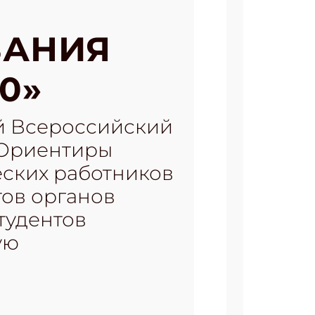
ВАНИЯ
0»
ый Всероссийский
«Ориентиры
еских работников
тов органов
тудентов
ую