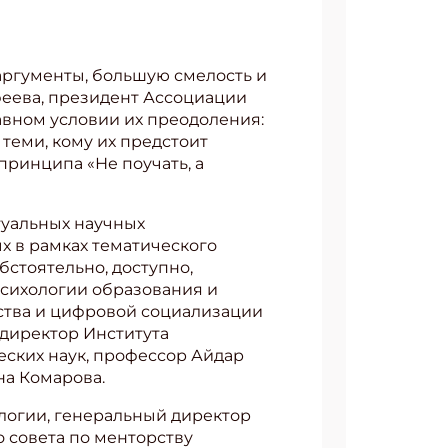
аргументы, большую смелость и
еева, президент Ассоциации
авном условии их преодоления:
теми, кому их предстоит
ринципа «Не поучать, а
туальных научных
х в рамках тематического
бстоятельно, доступно,
психологии образования и
ства и цифровой социализации
 директор Института
еских наук, профессор Айдар
на Комарова.
логии, генеральный директор
 совета по менторству