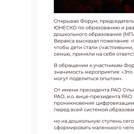
Открывая Форум, председатель
ЮНЕСКО по образованию и раз
дошкольного образования (МП
Веракса высказал пожелание: «
чтобы дети стали счастливыми
семью, приняли на себя ответс
В обращении к участникам Фор
значимость мероприятия: «Это
могут поделиться опытом».
От имени президента РАО Ольг
РАО, и.о. вице-президента РА
проникновения цифровизации в
перед всей системой образова
но на дошкольную ступень сего
сформировать маленького чело