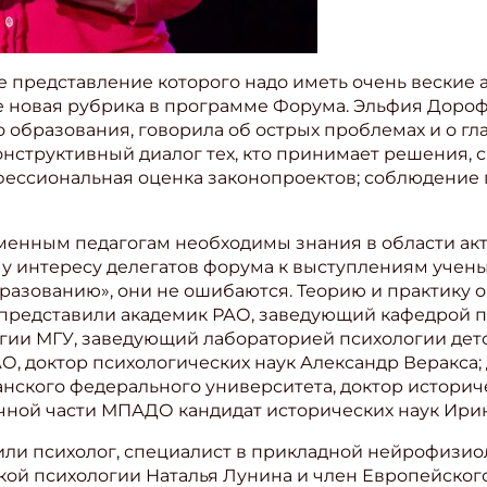
е представление которого надо иметь очень веские 
 новая рубрика в программе Форума. Эльфия Дороф
 образования, говорила об острых проблемах и о гл
нструктивный диалог тех, кто принимает решения, с 
фессиональная оценка законопроектов; соблюдение п
менным педагогам необходимы знания в области ак
му интересу делегатов форума к выступлениям учены
разованию», они не ошибаются. Теорию и практику о
 представили академик РАО, заведующий кафедрой 
огии МГУ, заведующий лабораторией психологии дет
О, доктор психологических наук Александр Веракса;
нского федерального университета, доктор историч
чной части МПАДО кандидат исторических наук Ири
или психолог, специалист в прикладной нейрофизио
ой психологии Наталья Лунина и член Европейского