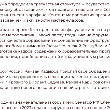
ма определила трехчастная структура: «Государство
ьному образованию», «Год педагога и наставника. Со
го интенсив-марафона. Контент мероприятия орган
зование» и активности мастер-классов.
ства» впервые был представлен фокус-регион, и по
нт мероприятия. Заложила эту традицию на форуме 
ст качества образования и обновление инфраструкту
ря особому вниманию Главы Чеченской Республики 
готовке кадров, содержанию образовательных прог
коления, приобщению детей к традиционным росси
ерой России Рамзан Кадыров прислал свое обращени
 зачитала руководитель делегации заместитель дире
 г. Грозного Бирлант Садуева. Рамзан Кадыров отме
ставники нового поколения нашей страны, которые 
 одним знаменательным событием. Сенатор РФ Елен
то осенью 2023 года планируется создать в составе 