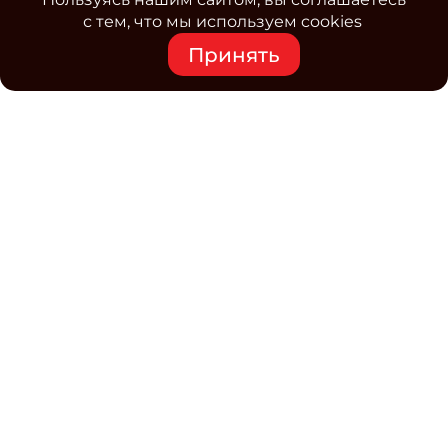
с тем, что мы используем cookies
Принять
Средство массовой информации www.classmag.ru
Свидетельство о регистрации СМИ сетевого издания
Эл.№ ФС77-63739 от 16 ноября 2015 г. выдано
Роскомнадзором.
Политика обработки
персональных данных