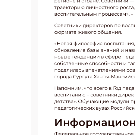
регионе и стране. Советники —
траекторию личностного роста,
воспитательным процессам», – 
Советники директоров по восп
формате живого общения.
«Новая философия воспитания, 
обновление базы знаний и на
новые тенденции в сфере педаг
собственные способности и та
поделилась впечатлениями со
города Сургута Ханты-Мансийс
Напомним, что всего в Год пед
воспитанию – советники дирек
детства». Обучающие модули пр
педагогических вузах Российс
Информацион
Федеральное государственное