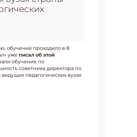
огических
ию, обучение проходило в 8
ал» уже
писал об этой
ачали обучение по
ность советника директора по
ведущих педагогических вузах