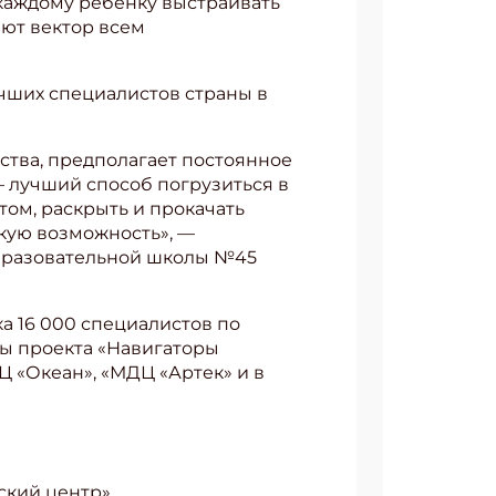
 каждому ребенку выстраивать
ают вектор всем
чших специалистов страны в
ства, предполагает постоянное
 лучший способ погрузиться в
том, раскрыть и прокачать
кую возможность», —
бразовательной школы №45
ка 16 000 специалистов по
ы проекта «Навигаторы
Ц «Океан», «МДЦ «Артек» и в
кий центр»,