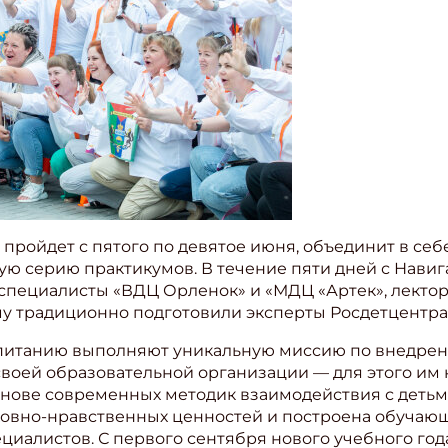
пройдет с пятого по девятое июня, объединит в се
ю серию практикумов. В течение пяти дней с Навига
специалисты «ВДЦ Орленок» и «МДЦ «Артек», лекто
у традиционно подготовили эксперты Росдетцентра
спитанию выполняют уникальную миссию по внедре
своей образовательной организации — для этого и
снове современных методик взаимодействия с детьм
овно-нравственных ценностей и построена обучающ
ециалистов. С первого сентября нового учебного год