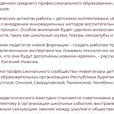
еждениях среднего профессионального образования»
шов.
ческих аспектах работы с детскими коллективами, о
 о внедрении инновационных методов воспитатель
 процесс. Особое внимание будет уделено вопросам
ств, таких как школьные музеи, театры, киноклубы 
ения педагогов новой формации – создать рабочее п
ивлеченными экспертами мы покажем технологии, 
 что они будут дополнены новыми идеями», – расска
 Евгений Нижник.
ли профессионального сообщества «Навигаторы дет
 образовательных организациях Республики Буряти
утской, Омской, Свердловской, Тюменской, Челябинс
едагогического ежегодно становятся советниками 
лективу в организации школьных событий, выстраив
ажным связующим звеном между школой и обществе