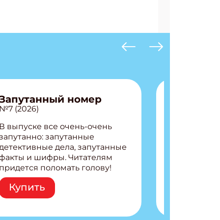
Запутанный номер
№7 (2026)
В выпуске все очень-очень
запутанно: запутанные
детективные дела, запутанные
факты и шифры. Читателям
придется поломать голову!
Внутри: Шифры и
Купить
расшифровки Плетем
запутанные поделки
Разгадываем головоломки
Ищем коды 3 комикса