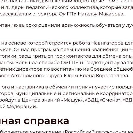
 это наставники для школьников, которые помогают
 и лидеры педагогического коллектива, которые зад
рассказала и.о. ректора ОмГПУ Наталья Макарова.
итанию высоко оценили возможность обучаться у лу
на основе которой строится работа Навигаторов дет
выков. Очная программа повышения квалификации —
огики, расширить список контактов для обмена опы
ланты. Большое спасибо ОмГПУ и Росдетцентру за та
ветник директора по воспитанию из Средней общео
кого Автономного округа-Югры Елена Коростелева.
агога и наставника в обучении примут участие поряд
торов, муниципальные и региональные координатор
ойдут в Центре знаний «Машук», «ВДЦ «Смена», «ВД
кой Федерации.
ная справка
 бюджетное учреждение «Российский детско-юношес