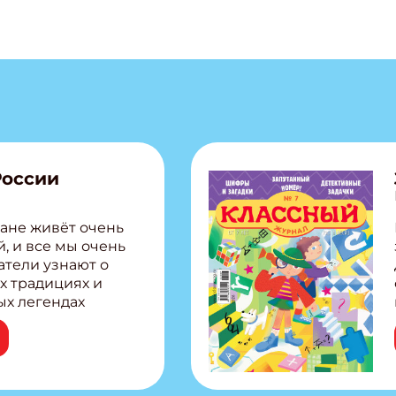
России
ане живёт очень
, и все мы очень
атели узнают о
х традициях и
ых легендах
сии! Внутри:
ар, башкир и
тольная игра
из Алтая Очень
лова Традиционные