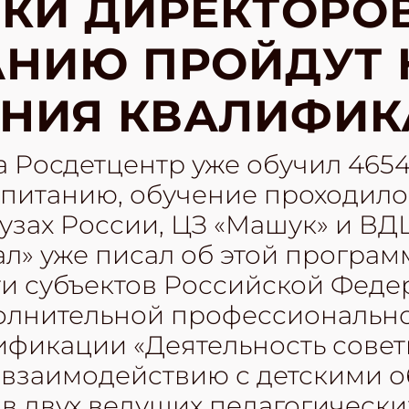
КИ ДИРЕКТОРО
АНИЮ ПРОЙДУТ 
НИЯ КВАЛИФИК
да Росдетцентр уже обучил 465
спитанию, обучение проходило
узах России, ЦЗ «Машук» и ВД
л» уже писал об этой программ
яти субъектов Российской Фед
олнительной профессиональн
фикации «Деятельность совет
 взаимодействию с детскими
в двух ведущих педагогически