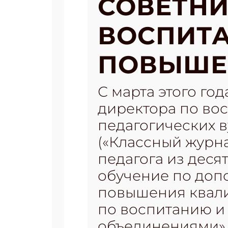
СОВЕТНИ
ВОСПИТ
ПОВЫШЕ
С марта этого го
директора по во
педагогических в
(«Классный журна
педагога из дес
обучение по доп
повышения квали
по воспитанию и
объединениями» 