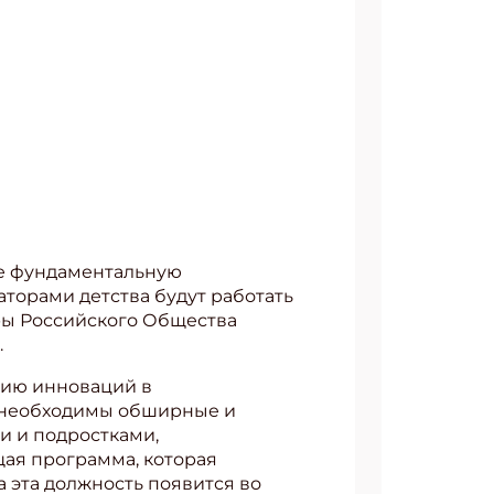
бе фундаментальную
торами детства будут работать
ры Российского Общества
.
нию инноваций в
м необходимы обширные и
и и подростками,
ая программа, которая
а эта должность появится во