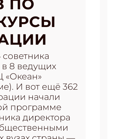
В ПО
КУРСЫ
АЦИИ
4 советника
 в 8 ведущих
Ц «Океан»
е). И вот ещё 362
ерации начали
ой программе
ника директора
 общественными
х вузах страны —