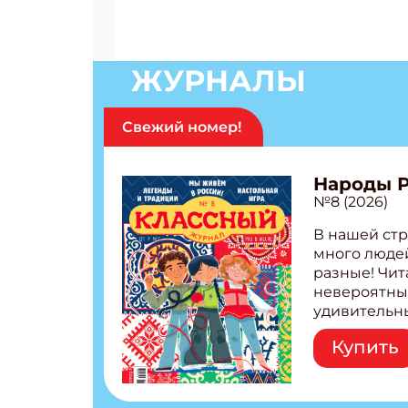
ЖУРНАЛЫ
Свежий номер!
Народы 
№8 (2026)
В нашей стр
много людей
разные! Чит
невероятны
удивительн
народов Рос
Купить
Легенды тат
бурятов Нас
Страшилка 
странные с