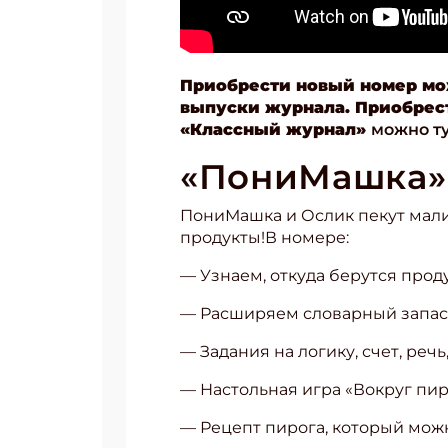
Приобрести
новый номер м
выпуски журнала.
Приобрес
«Классный журнал»
можно т
«ПониМашка» 
ПониМашка и Ослик пекут малин
продукты!В номере:
— Узнаем, откуда берутся прод
— Расширяем словарный запас
Подп
— Задания на логику, счет, реч
Получи
— Настольная игра «Вокруг пир
Укаж
— Рецепт пирога, который мож