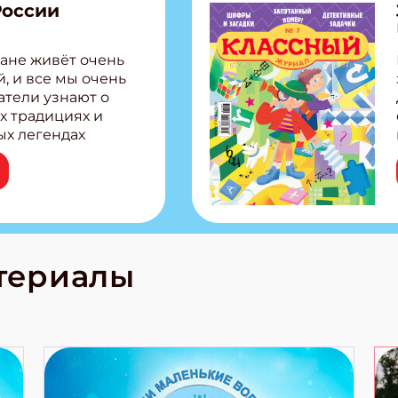
России
ане живёт очень
, и все мы очень
атели узнают о
х традициях и
ых легендах
сии! Внутри:
ар, башкир и
тольная игра
из Алтая Очень
лова Традиционные
родов России
кс про
териалы
е приключения!