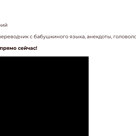
фий
 переводчик с бабушкиного языка, анекдоты, головол
прямо сейчас!