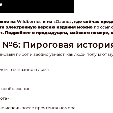
ожно
на
Wildberries
и на
«Озоне»
,
где сейчас пред
ти электронную версию издания можно
по ссыл
ут
. Подробнее о предыдущем, майском номере, 
№6: Пироговая истори
овый пирог и заодно узнают, как люди получают мук
укты в магазине и дома
ишись на рассылку
ь, воображение
 электронный "Классный журнал" в подарок!
ога»
ите имя
но испечь после прочтения номера