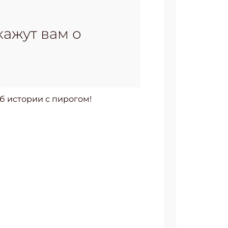
!
ажут вам о
б истории с пирогом!