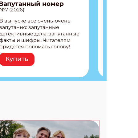
Запутанный номер
№7 (2026)
В выпуске все очень-очень
запутанно: запутанные
детективные дела, запутанные
факты и шифры. Читателям
придется поломать голову!
Внутри: Шифры и
Купить
расшифровки Плетем
запутанные поделки
Разгадываем головоломки
Ищем коды 3 комикса