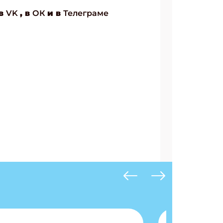
 в
VK
, в
ОК
и в
Телеграме