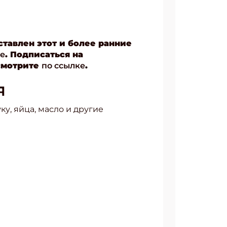
ставлен этот и более ранние
ке
. Подписаться на
смотрите
по
ссылке
.
я
у, яйца, масло и другие