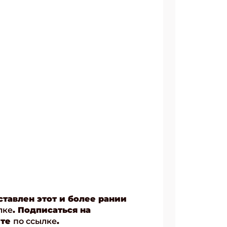
АТЬСЯ
ставлен этот и более рании
лке
. Подписаться на
ите
по ссылке
.