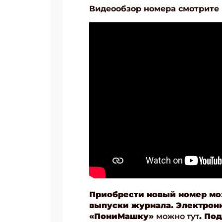
Видеообзор номера смотрите 
Укаж
Приобрести новый номер м
выпуски журнала. Электро
«ПониМашку»
можно тут
. По