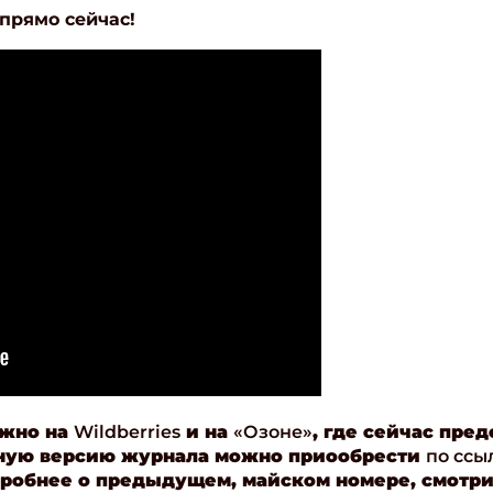
прямо сейчас!
ите Ваш Email
ПОДПИС
ожно
на
Wildberries
и на
«Озоне»
, где сейчас пред
нную версию журнала можно приообрести
по ссы
дробнее о предыдущем, майском номере, смотр