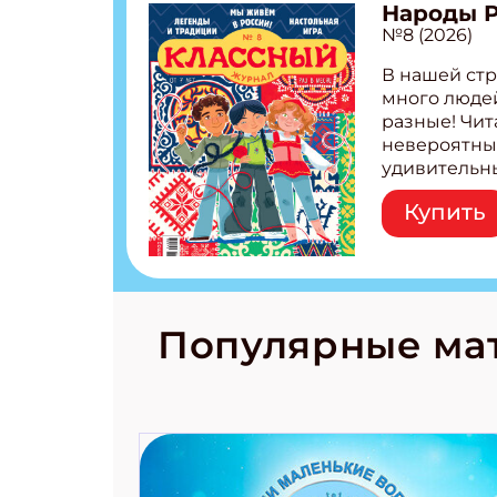
Народы 
№8 (2026)
В нашей стр
много людей
разные! Чит
невероятны
удивительн
народов Рос
Купить
Легенды тат
бурятов Нас
Страшилка 
странные с
рецепты на
Новый коми
Популярные ма
космически