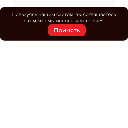
Пользуясь нашим сайтом, вы соглашаетесь
с тем, что мы используем cookies
Принять
Средство массовой информации www.classmag.ru
Свидетельство о регистрации СМИ сетевого издания
Эл.№ ФС77-63739 от 16 ноября 2015 г. выдано
Роскомнадзором.
Политика обработки
персональных данных