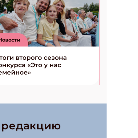
Новости
тоги второго сезона
онкурса «Это у нас
емейное»
в редакцию