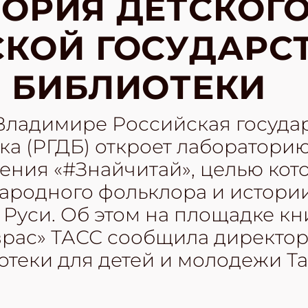
ОРИЯ ДЕТСКОГО
КОЙ ГОСУДАРС
 БИБЛИОТЕКИ
 Владимире Российская госуда
ка (РГДБ) откроет лабораторию
ения «#Знайчитай», целью кот
ародного фольклора и истори
 Руси. Об этом на площадке к
врас» ТАСС сообщила директо
теки для детей и молодежи Та