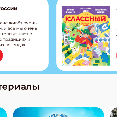
России
ане живёт очень
, и все мы очень
атели узнают о
х традициях и
ых легендах
сии! Внутри:
ар, башкир и
тольная игра
из Алтая Очень
лова Традиционные
родов России
кс про
териалы
е приключения!