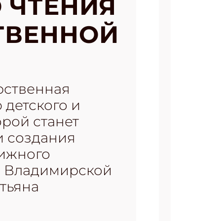
 ЧТЕНИЯ
ТВЕННОЙ
рственная
 детского и
орой станет
и создания
нижного
р Владимирской
тьяна