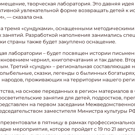
омещение, творческая лаборатория. Это давняя идея
ктивной увлекательной форме возвращать детей к ис
», — сказала она.
на тремя «сундуками», оснащенными методическим
 занятий. Разработкой наполнения занимались спец
ки страны также будет закуплено оснащение.
ая лаборатории – будет посвящен истории письменнос
икновением чернил, книгопечатания и так далее. Вт
ым. Третий «сундук» – региональная составляющая н
олыбельные, сказки, легенды о былинных богатыря
и народов, проживающих на территории нашего регио
тства, на основе переданных в регион материалов в
светительские занятия для детей, подростков, пре
представлен на первом заседании Межведомственног
едседательством заместителя Министра культуры Р
 презентовали в пятницу в рамках профессиональн
дке мероприятия, которое пройдет с 19 по 21 август