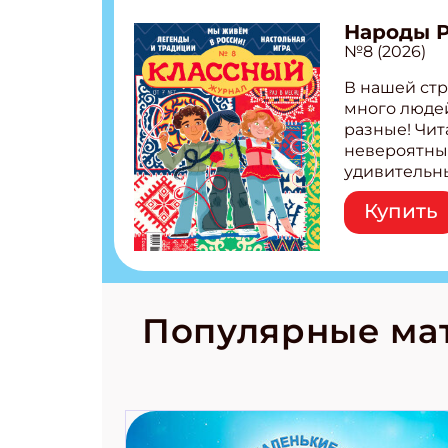
Народы 
№8 (2026)
В нашей стр
много людей
разные! Чит
невероятны
удивительн
народов Рос
Купить
Легенды тат
бурятов Нас
Страшилка 
странные с
рецепты на
Новый коми
Популярные ма
космически