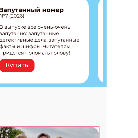
Запутанный номер
№7 (2026)
В выпуске все очень-очень
запутанно: запутанные
детективные дела, запутанные
факты и шифры. Читателям
придется поломать голову!
Внутри: Шифры и
Купить
расшифровки Плетем
запутанные поделки
Разгадываем головоломки
Ищем коды 3 комикса