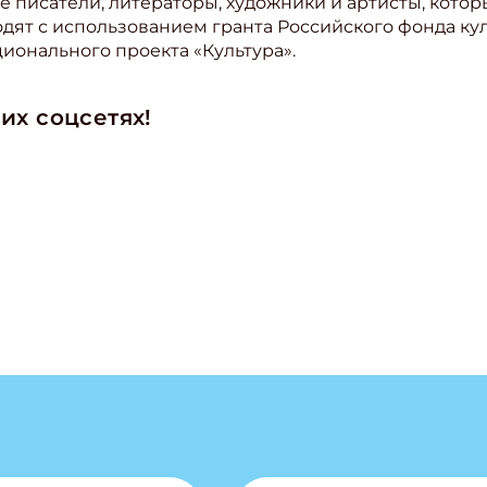
ые писатели, литераторы, художники и артисты, кото
дят с использованием гранта Российского фонда ку
ионального проекта «Культура».
их соцсетях!
ишись на рассылку
 электронный "Классный журнал" в подарок!
ите имя
ите Ваш Email
ПОДПИС