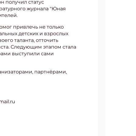
он получил статус
ературного журнала "Юная
ителей.
помог привлечь не только
альных детских и взрослых
его таланта, отточить
иста. Следующим этапом стала
рами выступили сами
ганизаторами, партнёрами,
ail.ru