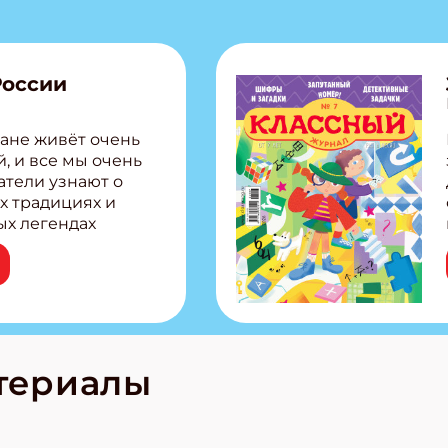
России
ане живёт очень
, и все мы очень
атели узнают о
х традициях и
ых легендах
сии! Внутри:
ар, башкир и
тольная игра
из Алтая Очень
лова Традиционные
родов России
кс про
териалы
е приключения!