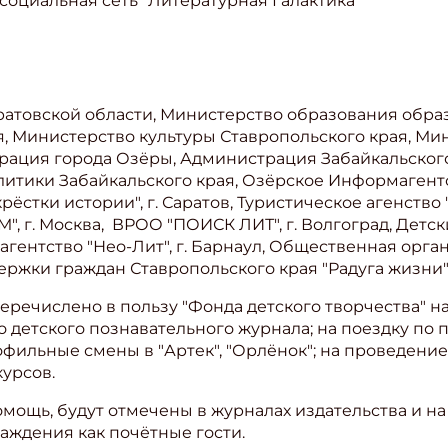
 социальная сеть "Литературная Галактика"
атовской области, Министерство образования обр
, Министерство культуры Ставропольского края, Ми
рация города Озёры, Администрация Забайкальского
итики Забайкальского края, Озёрское Информагент
крёстки истории", г. Саратов, Туристическое агенство 
 г. Москва, ВРОО "ПОИСК ЛИТ", г. Волгоград, Детск
е агентство "Нео-Лит", г. Барнаул, Общественная ор
ржки граждан Ставропольского края "Радуга жизни"
речислено в пользу "Фонда детского творчества" н
 детского познавательного журнала; на поездку по 
офильные смены в "Артек", "Орлёнок"; на проведени
курсов.
мощь, будут отмечены в журналах издательства и на
аждения как почётные гости.