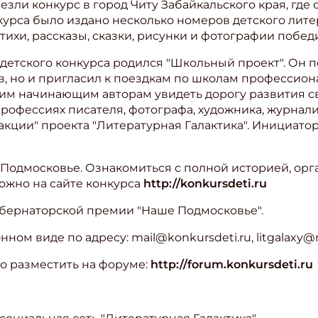
зли конкурс в город Читу Забайкальского края, где 
курса было издано несколько номеров детского лит
стихи, рассказы, сказки, рисунки и фотографии побед
 детского конкурса родился "Школьный проект". Он 
, но и пригласил к поездкам по школам профессион
им начинающим авторам увидеть дорогу развития сво
профессиях писателя, фотографа, художника, журнал
кции" проекта "Литературная Галактика". Инициато
в Подмосковье. Ознакомиться с полной историей, ор
жно на сайте конкурса
http://konkursdeti.ru
губернаторской премии "Наше Подмосковье".
ом виде по адресу: mail@konkursdeti.ru, litgalaxy@m
о разместить на форуме:
http://forum.konkursdeti.ru