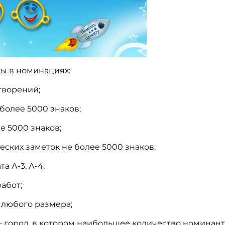
ы в номинациях:
отворений;
е более 5000 знаков;
лее 5000 знаков;
ческих заметок не более 5000 знаков;
та А-3, А-4;
работ;
в любого размера;
 – город, в котором наибольшее количество номинант