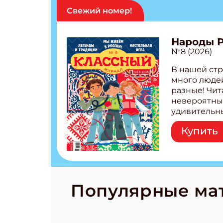
Свежий номер!
Народы 
№8 (2026)
В нашей стр
много людей
разные! Чит
невероятны
удивительн
народов Рос
Купить
Легенды тат
бурятов Нас
Страшилка 
странные с
рецепты на
Новый коми
Популярные ма
космически