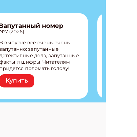
Запутанный номер
№7 (2026)
В выпуске все очень-очень
запутанно: запутанные
детективные дела, запутанные
факты и шифры. Читателям
придется поломать голову!
Внутри: Шифры и
Купить
расшифровки Плетем
запутанные поделки
Разгадываем головоломки
Ищем коды 3 комикса