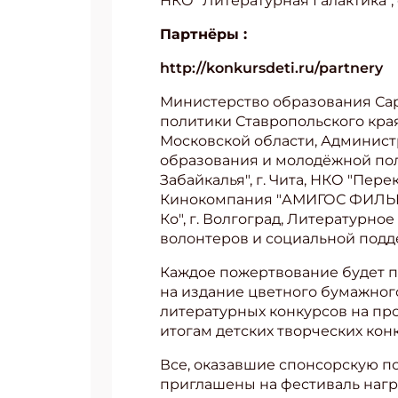
НКО "Литературная Галактика",
Партнёры :
http://konkursdeti.ru/partnery
Министерство образования Сар
политики Ставропольского края
Московской области, Админист
образования и молодёжной пол
Забайкалья", г. Чита, НКО "Пере
Кинокомпания "АМИГОС ФИЛЬМ",
Ко", г. Волгоград, Литературно
волонтеров и социальной подде
Каждое пожертвование будет пе
на издание цветного бумажного
литературных конкурсов на пр
итогам детских творческих кон
Все, оказавшие спонсорскую по
приглашены на фестиваль нагр