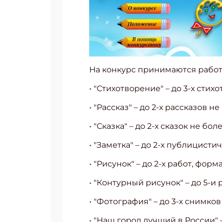
На конкурс принимаются работ
• "Стихотворение" – до 3-х стих
• "Рассказ" – до 2-х рассказов н
• "Сказка" – до 2-х сказок не бо
• "Заметка" – до 2-х публицисти
• "Рисунок" – до 2-х работ, форма
• "Контурный рисунок" – до 5-и 
• "Фотография" – до 3-х снимко
• "Наш город лучший в России"