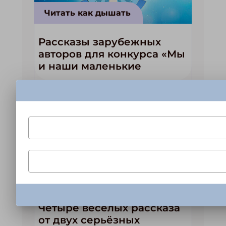
Читать как дышать
Рассказы зарубежных
авторов для конкурса «Мы
и наши маленькие
волшебники!»
Подпишись на рассылку
Получи электронный "Классный журнал" в подарок!
Укажите имя
Читать как дышать
Укажите Ваш Email
Четыре весёлых рассказа
от двух серьёзных
ЗАКРЫТЬ