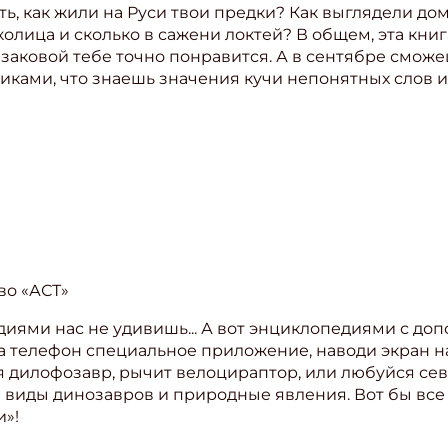
ть, как жили на Руси твои предки? Как выглядели дом
околица и сколько в сажени локтей? В общем, эта кн
заковой тебе точно понравится. А в сентябре сможе
иками, что знаешь значения кучи непонятных слов и
во «АСТ»
иями нас не удивишь... А вот энциклопедиями с доп
ишись на рассылку
а телефон специальное приложение, наводи экран на
я дилофозавр, рычит велоцираптор, или любуйся се
 электронный "Классный журнал" в подарок!
 виды динозавров и природные явления. Вот бы вс
»!
ите имя