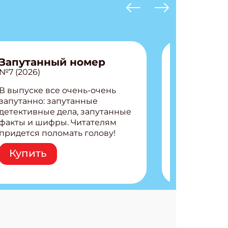
Запутанный номер
№7 (2026)
В выпуске все очень-очень
запутанно: запутанные
детективные дела, запутанные
факты и шифры. Читателям
придется поломать голову!
Внутри: Шифры и
Купить
расшифровки Плетем
запутанные поделки
Разгадываем головоломки
Ищем коды 3 комикса