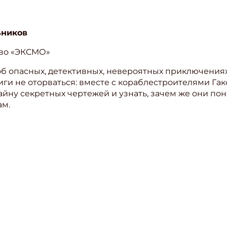
ьников
тво «ЭКСМО»
б опасных, детективных, невероятных приключениях 
иги не оторваться: вместе с кораблестроителями Га
тайну секретных чертежей и узнать, зачем же они по
ам.