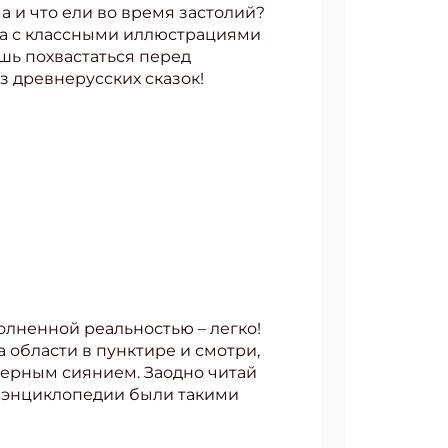
а и что ели во время застолий?
ига с классными иллюстрациями
шь похвастаться перед
з древнерусских сказок!
олненной реальностью – легко!
 области в пунктире и смотри,
верным сиянием. Заодно читай
е энциклопедии были такими