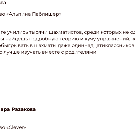
ста
во «Альпина Паблишер»
иге учились тысячи шахматистов, среди которых не о
ты найдёшь подробную теорию и кучу упражнений, к
обыгрывать в шахматы даже одиннадцатиклассников!
о лучше изучать вместе с родителями.
вара Разакова
о «Clever»