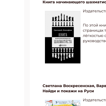
Книга начинающего шахмати
Издательст
По этой кн
страницах 
лёгкостью 
руководств
Светлана Воскресенская, Вар
Найди и покажи на Руси
Издательств