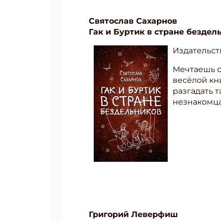
Святослав Сахарнов
Гак и Буртик в стране бездел
Издательс
Мечтаешь о
весёлой кн
разгадать 
незнакомц
Григорий Леверфиш