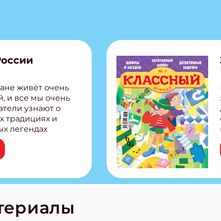
России
ане живёт очень
, и все мы очень
атели узнают о
х традициях и
ых легендах
сии! Внутри:
ар, башкир и
тольная игра
из Алтая Очень
лова Традиционные
родов России
кс про
териалы
е приключения!