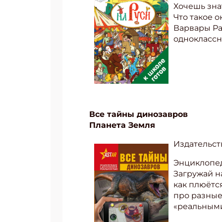
Хочешь зна
Что такое 
Варвары Ра
одноклассн
Все тайны динозавров
Планета Земля
Издательст
Энциклопед
Подп
Загружай н
как плюётс
Получи
про разные
«реальными
Укаж