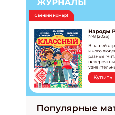
ЖУРНАЛЫ
Свежий номер!
Народы 
№8 (2026)
В нашей стр
много людей
разные! Чит
невероятны
удивительн
народов Рос
Купить
Легенды тат
бурятов Нас
Страшилка 
странные с
рецепты на
Новый коми
Популярные ма
космически