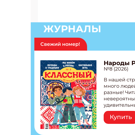
Получи
Укаж
ЖУРНАЛЫ
Укаж
Свежий номер!
Народы 
№8 (2026)
В нашей стр
много людей
разные! Чит
невероятны
удивительн
народов Рос
Купить
Легенды тат
бурятов Нас
Страшилка 