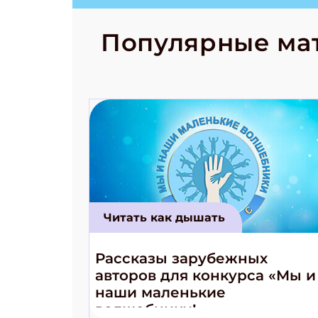
странные с
рецепты на
Новый коми
Популярные ма
космически
Читать как дышать
Рассказы зарубежных
авторов для конкурса «Мы и
наши маленькие
волшебники!»