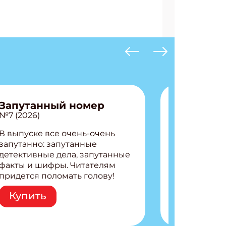
АТЬСЯ
Запутанный номер
№7 (2026)
В выпуске все очень-очень
запутанно: запутанные
детективные дела, запутанные
факты и шифры. Читателям
придется поломать голову!
Внутри: Шифры и
Купить
расшифровки Плетем
запутанные поделки
Разгадываем головоломки