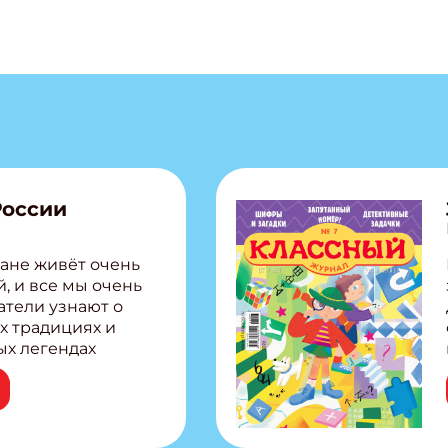
 электронный "Классный журнал" в подарок!
ите имя
ите Ваш Email
ПОДПИС
России
ане живёт очень
, и все мы очень
атели узнают о
х традициях и
ых легендах
сии! Внутри:
ар, башкир и
тольная игра
из Алтая Очень