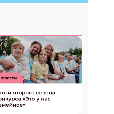
Ищем коды 3 комикса
Новости
тоги второго сезона
онкурса «Это у нас
емейное»