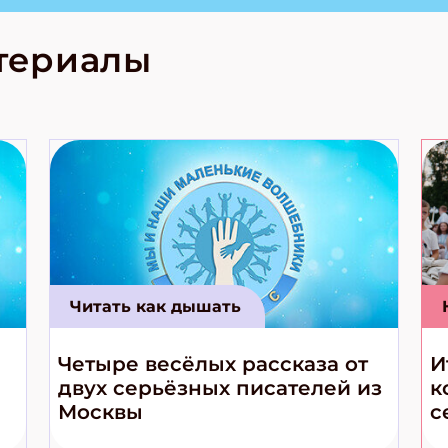
лова Традиционные
родов России
кс про
териалы
е приключения!
Читать как дышать
Четыре весёлых рассказа от
И
двух серьёзных писателей из
к
Москвы
с