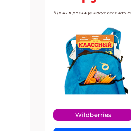
*Цены в рознице могут отличатьс
Подп
Получи
Укаж
Укаж
Wildberries