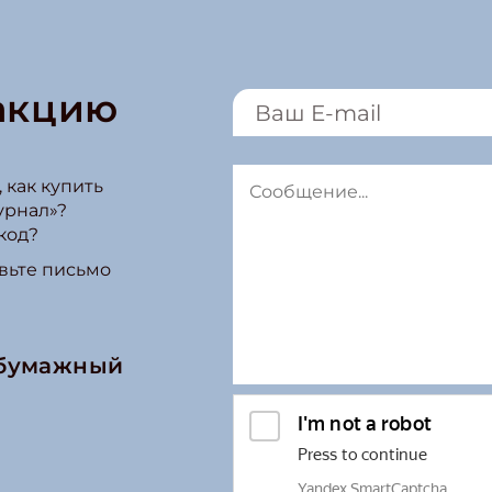
акцию
 как купить
урнал»?
код?
вьте письмо
 бумажный