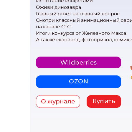
Испытание конфетами
Оживи динозавра
Главный ответ на главный вопрос
Смотри классный анимационный сериа
на канале СТС!
Итоги конкурса от Железного Макса
А также сканворд, фотоприкол, комикс
Wildberries
OZON
Купить
О журнале