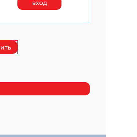
вход
ить