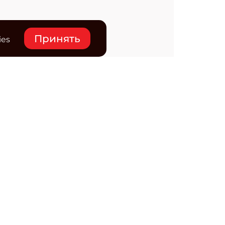
Принять
ies
нтакты
ктронная почта редакции:
ss@osp.ru
ефон редакции:
+7 (495) 725-4780