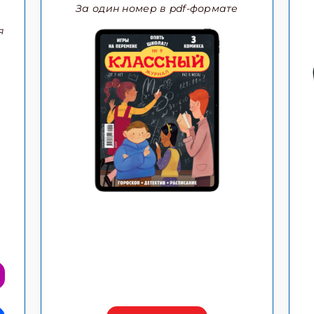
За один номер в pdf-формате
я
ишись на рассылку
 электронный "Классный журнал" в подарок!
ите имя
ите Ваш Email
ПОДПИС