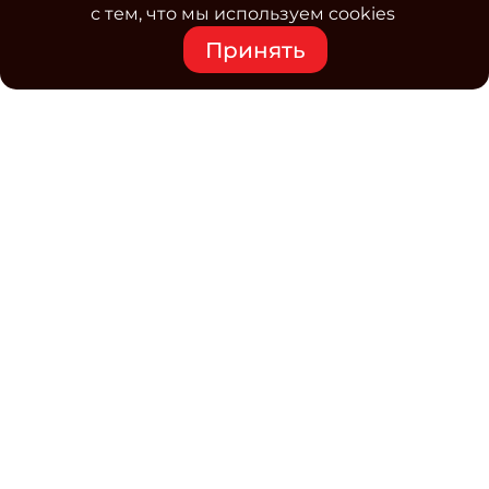
с тем, что мы используем cookies
Принять
Средство массовой информации www.classmag.ru
Свидетельство о регистрации СМИ сетевого издания
Эл.№ ФС77-63739 от 16 ноября 2015 г. выдано
Роскомнадзором.
Политика обработки
персональных данных
Контакты