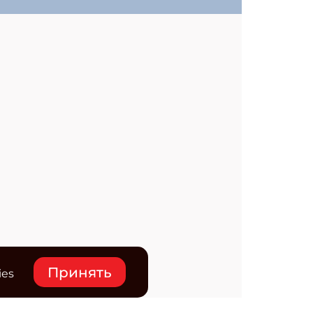
Принять
ies