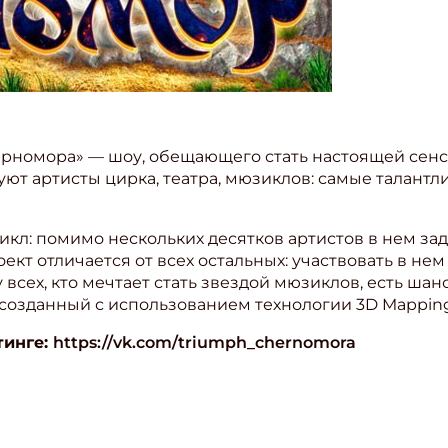
рномора» — шоу, обещающего стать настоящей сенс
ют артисты цирка, театра, мюзиклов: самые талантл
л: помимо нескольких десятков артистов в нем за
роект отличается от всех остальных: участвовать в не
 всех, кто мечтает стать звездой мюзиклов, есть шанс
созданный с использованием технологии 3D Mapping
тинге:
https://vk.com/triumph_chernomora