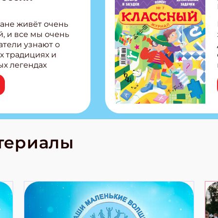
ите Ваш Email
ане живёт очень
, и все мы очень
атели узнают о
ПОДПИС
х традициях и
ых легендах
сии! Внутри:
ар, башкир и
тольная игра
из Алтая Очень
лова Традиционные
родов России
кс про
териалы
е приключения!