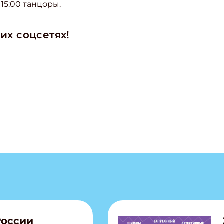
с 15:00 танцоры.
их соцсетях!
ишись на рассылку
 электронный "Классный журнал" в подарок!
ите имя
России