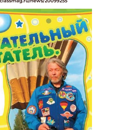
.classmag.ru/news/20099255