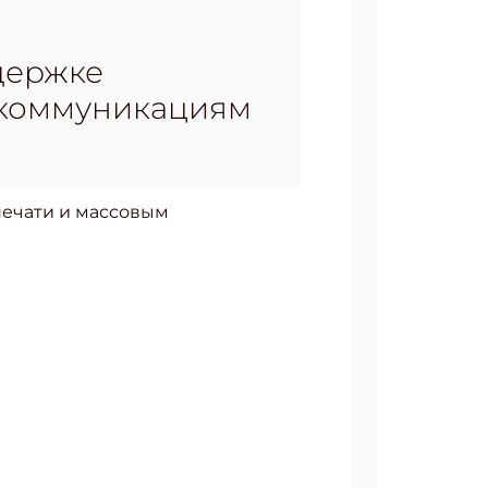
держке
м коммуникациям
печати и массовым