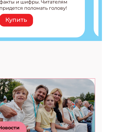
факты и шифры. Читателям
придется поломать голову!
Внутри: Шифры и
Купить
расшифровки Плетем
запутанные поделки
Разгадываем головоломки
Ищем коды 3 комикса
Новости