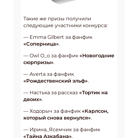
Такие же призы получили
следующие участники конкурса:
— Emma Gilbert за фанфик
«Соперница»
.
— Owl O_o за фанфик
«Новогодние
сюрпризы»
.
— Averta за фанфик
«Рождественский эльф»
.
— Настька за рассказ
«Тортик на
двоих»
.
— Ходорыч за фанфик
«Карлсон,
который снова вернулся»
.
— Ирина_Ясемчик за фанфик
«Тайна Азкабана»
.