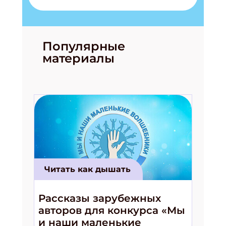
Популярные
материалы
Подпишись на рассылку
Получи электронный "Классный журнал" в
подарок!
Укажите имя
Читать как дышать
Укажите Ваш Email
Рассказы зарубежных
авторов для конкурса «Мы
ПОДПИСАТЬСЯ
и наши маленькие