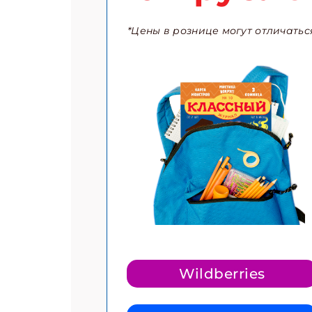
*Цены в рознице могут отличатьс
Подп
Получи
Укаж
Укаж
Wildberries