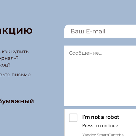
акцию
 как купить
урнал»?
код?
вьте письмо
 бумажный