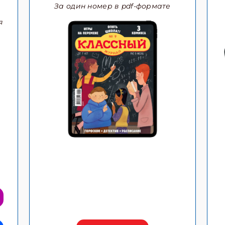
За один номер в pdf-формате
я
ишись на рассылку
 электронный "Классный журнал" в подарок!
ите имя
ите Ваш Email
ПОДПИС