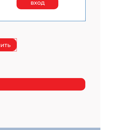
вход
ить