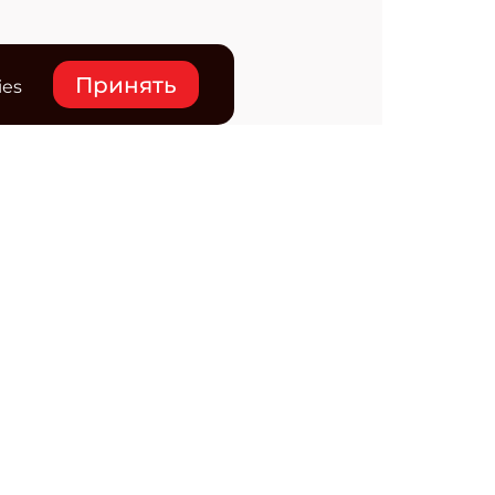
Принять
ies
нтакты
ктронная почта редакции:
ss@osp.ru
ефон редакции:
+7 (495) 725-4780