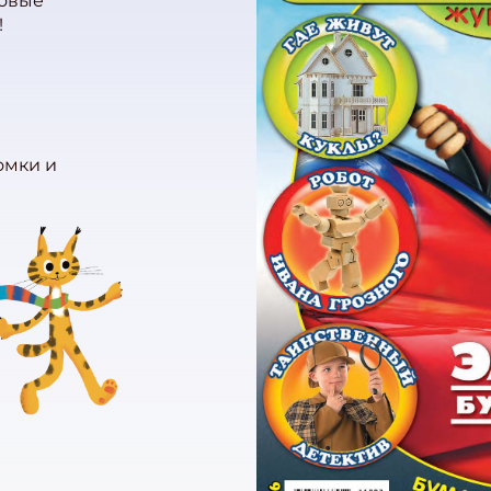
новые
!
омки и