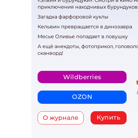
«Элвин и бурундуки». Смотри в кино 
приключения находчивых бурундуков
Загадка фарфоровой куклы
Кельвин превращается в динозавра
Месье Оливье попадает в ловушку
А ещё анекдоты, фотоприкол, головол
сканворд!
Wildberries
OZON
Купить
О журнале