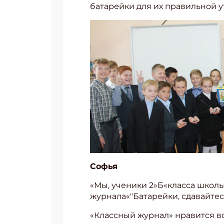
батарейки для их правильной у
Софья
«Мы, ученики 2»Б«класса школ
журнала«"Батарейки, сдавайтес
«Классный журнал» нравится вс