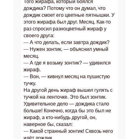
Того жирафа, который боялся
дождика? Потому что он думал, что
дождик смоет его цветные пятнышки. У
этого жирафа был друг. Месяц. Как-то
раз спросил разноцветный жираф у
своего друга:
—
А что делать, если завтра дождик?
—
Нужен зонтик, — объяснил умный
месяц.
—
А где я возьму зонтик? — удивился
жираф.
—
Вон, — кивнул месяц на пушистую
тучку.
На другой день жираф вышел гулять с
тучкой на ленточке. Это был зонтик.
Удивительное дело — дождика стало
больше! Конечно, когда бы это был не
жираф, а кто-нибудь другой, он,
наверное бы, сказал:
—
Какой странный зонтик! Сквозь него
идёт дождик.