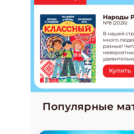
Получи
Народы 
Укаж
№8 (2026)
В нашей стр
Укаж
много людей
разные! Чит
невероятны
удивительн
народов Рос
Купить
Легенды тат
бурятов Нас
Страшилка 
странные с
рецепты на
Новый коми
Популярные ма
космически