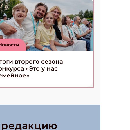
Новости
тоги второго сезона
онкурса «Это у нас
емейное»
в редакцию