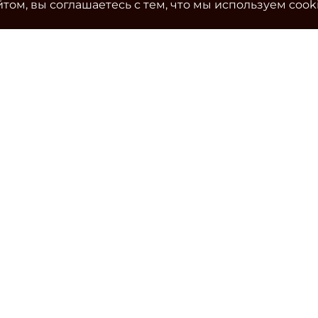
том, вы соглашаетесь с тем, что мы используем cook
Ко
Эле
cla
Тел
Уч