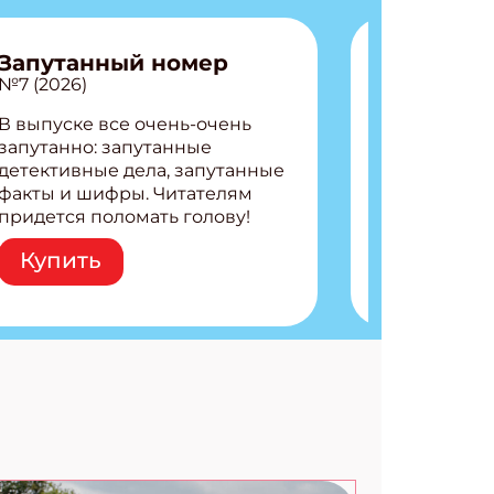
Запутанный номер
№7 (2026)
В выпуске все очень-очень
запутанно: запутанные
детективные дела, запутанные
факты и шифры. Читателям
АТЬСЯ
придется поломать голову!
Внутри: Шифры и
Купить
расшифровки Плетем
запутанные поделки
Разгадываем головоломки
Ищем коды 3 комикса