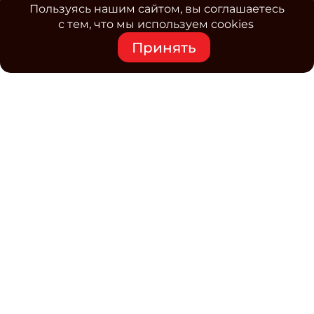
Пользуясь нашим сайтом, вы соглашаетесь
с тем, что мы используем cookies
Принять
Средство массовой информации www.classmag.ru
Свидетельство о регистрации СМИ сетевого издания
Эл.№ ФС77-63739 от 16 ноября 2015 г. выдано
Роскомнадзором.
Политика обработки
персональных данных