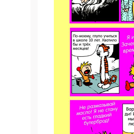
Подп
Получи
Укаж