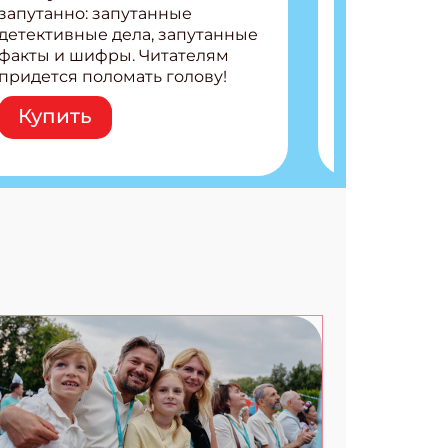
запутанно: запутанные
детективные дела, запутанные
факты и шифры. Читателям
придется поломать голову!
Внутри: Шифры и
Купить
расшифровки Плетем
запутанные поделки
Разгадываем головоломки
Ищем коды 3 комикса