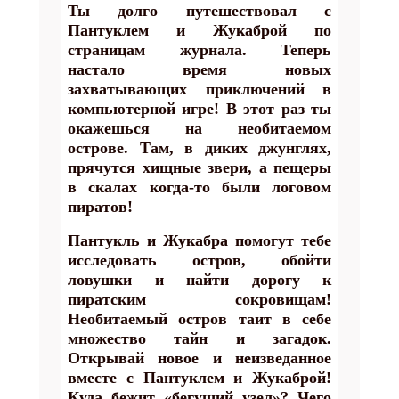
Ты долго путешествовал с
Пантуклем и Жукаброй по
страницам журнала. Теперь
настало время новых
захватывающих приключений в
компьютерной игре! В этот раз ты
окажешься на необитаемом
острове. Там, в диких джунглях,
прячутся хищные звери, а пещеры
в скалах когда-то были логовом
пиратов!
Пантукль и Жукабра помогут тебе
исследовать остров, обойти
ловушки и найти дорогу к
пиратским сокровищам!
Необитаемый остров таит в себе
множество тайн и загадок.
Открывай новое и неизведанное
вместе с Пантуклем и Жукаброй!
Куда бежит «бегущий узел»? Чего