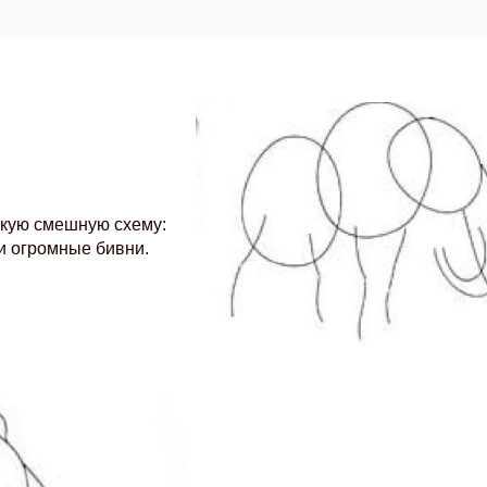
акую смешную схему:
 и огромныe бивни.