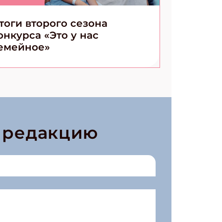
тоги второго сезона
онкурса «Это у нас
емейное»
в редакцию