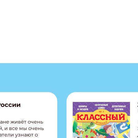
ПОДПИС
России
ане живёт очень
, и все мы очень
атели узнают о