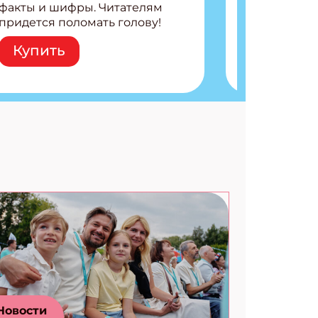
факты и шифры. Читателям
придется поломать голову!
Внутри: Шифры и
Купить
расшифровки Плетем
запутанные поделки
Разгадываем головоломки
Ищем коды 3 комикса
Новости