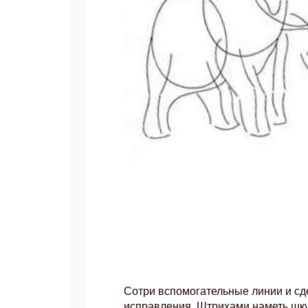
Сотри вспомогательные линии и с
исправления. Штрихами наметь шку