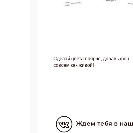
Сделай цвета поярче, добавь фон –
совсем как живой!
Подп
Получи
Укаж
Ждем тебя в наш
Укаж