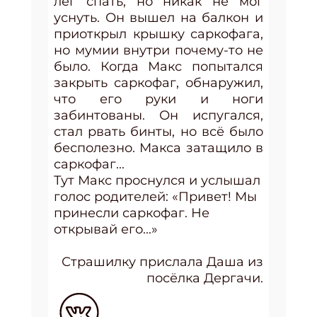
лёг спать, но никак не мог
уснуть. Он вышел на балкон и
приоткрыл крышку саркофага,
но мумии внутри почему-то не
было. Когда Макс попытался
закрыть саркофаг, обнаружил,
что его руки и ноги
забинтованы. Он испугался,
стал рвать бинты, но всё было
бесполезно. Макса затащило в
саркофаг...
Тут Макс проснулся и услышал
голос родителей: «Привет! Мы
принесли саркофаг. Не
открывай его...»
Страшилку прислала Даша из
посёлка Дергачи.