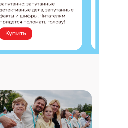
запутанно: запутанные
детективные дела, запутанные
факты и шифры. Читателям
придется поломать голову!
Внутри: Шифры и
Купить
расшифровки Плетем
запутанные поделки
Разгадываем головоломки
Ищем коды 3 комикса