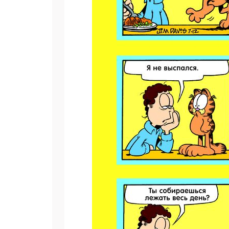
Подп
Получи
Укаж