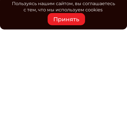
Пользуясь нашим сайтом, вы соглашаетесь
с тем, что мы используем cookies
Принять
Средство массовой информации www.classmag.ru
Свидетельство о регистрации СМИ сетевого издания
Эл.№ ФС77-63739 от 16 ноября 2015 г. выдано
Роскомнадзором.
Политика обработки
персональных данных