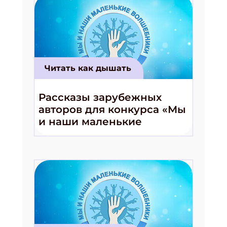
Читать как дышать
Подпишись на рассылку
Получи электронный "Классный журнал" в
Рассказы зарубежных
подарок!
авторов для конкурса «Мы
Укажите имя
и наши маленькие
волшебники!»
Укажите Ваш Email
ПОДПИСАТЬСЯ