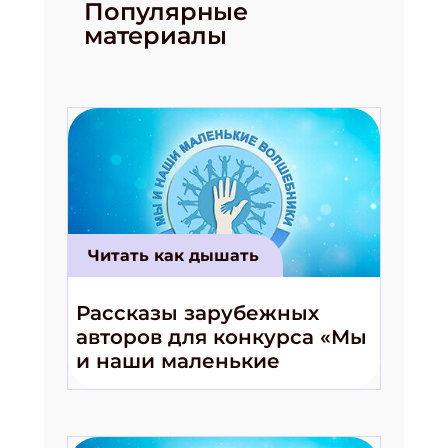
Популярные
материалы
Подпишись на рассылку
Получи электронный "Классный журнал" в
подарок!
Читать как дышать
Укажите имя
Рассказы зарубежных
авторов для конкурса «Мы
Укажите Ваш Email
и наши маленькие
волшебники!»
ПОДПИСАТЬСЯ