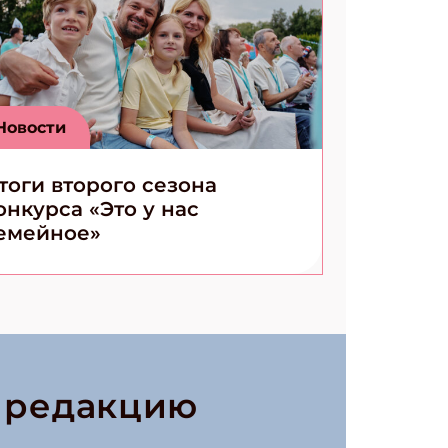
Новости
тоги второго сезона
онкурса «Это у нас
емейное»
в редакцию