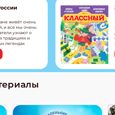
России
ане живёт очень
, и все мы очень
атели узнают о
х традициях и
ых легендах
сии! Внутри:
ар, башкир и
тольная игра
из Алтая Очень
лова Традиционные
родов России
кс про
териалы
е приключения!