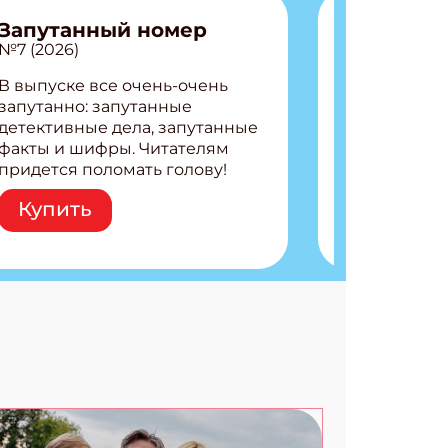
Запутанный номер
№7 (2026)
В выпуске все очень-очень
запутанно: запутанные
детективные дела, запутанные
факты и шифры. Читателям
придется поломать голову!
Внутри: Шифры и
Купить
расшифровки Плетем
запутанные поделки
Разгадываем головоломки
Ищем коды 3 комикса