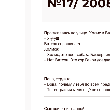
№17/ 200
Прогуливаясь по улице, Холмс и В
–
У-у-у!!!
Ватсон спрашивает
Холмса:
–
Холмс, это воет собака Баскерви
–
Нет, Ватсон. Это сэр Генри доеда
Папа, сердито:
–
Вова, почему у тебя по всем пред
- По географии меня ещё не спраши
Сын кричит из ванной: