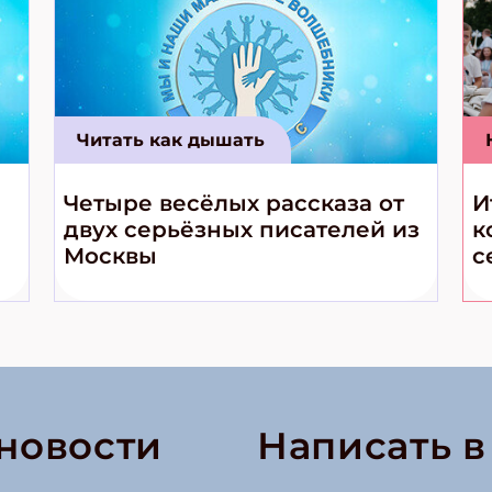
Читать как дышать
Четыре весёлых рассказа от
И
двух серьёзных писателей из
к
Москвы
с
 новости
Написать 