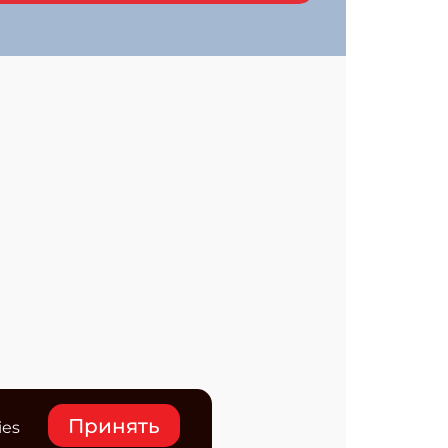
Принять
ies