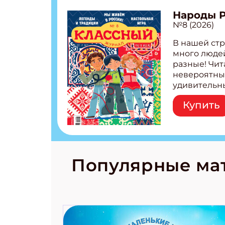
Народы 
№8 (2026)
В нашей стр
много людей
разные! Чит
невероятны
удивительн
народов Рос
Купить
Легенды тат
бурятов Нас
Страшилка 
странные с
рецепты на
Новый коми
Популярные ма
космически