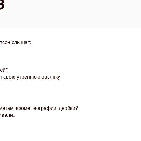
8
атсон слышат:
лей?
ет свою утреннюю овсянку.
метам, кроме географии, двойки?
вали...