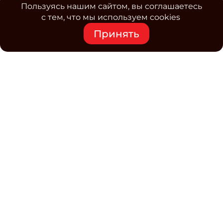
Пользуясь нашим сайтом, вы соглашаетесь
с тем, что мы используем cookies
Принять
Средство массовой информации www.classmag.ru
Свидетельство о регистрации СМИ сетевого издания
Эл.№ ФС77-63739 от 16 ноября 2015 г. выдано
Роскомнадзором.
Политика обработки
персональных данных