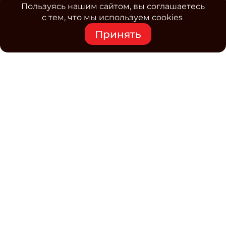
Пользуясь нашим сайтом, вы соглашаетесь
с тем, что мы используем cookies
Принять
Средство массовой информации www.classmag.ru
Свидетельство о регистрации СМИ сетевого издания
Эл.№ ФС77-63739 от 16 ноября 2015 г. выдано
Роскомнадзором.
Политика обработки
персональных данных