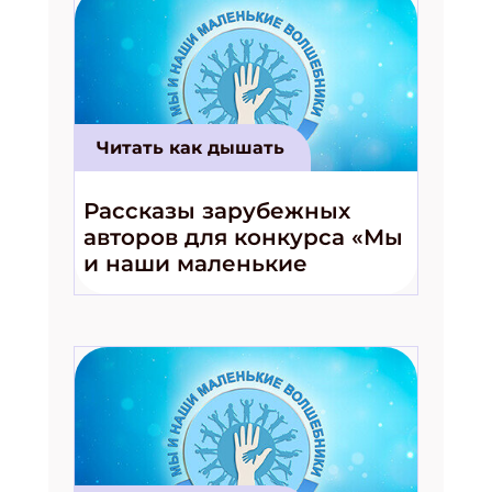
Читать как дышать
Подпишись на рассылку
Рассказы зарубежных
Получи электронный "Классный журнал" в
авторов для конкурса «Мы
подарок!
и наши маленькие
Укажите имя
волшебники!»
Укажите Ваш Email
ПОДПИСАТЬСЯ