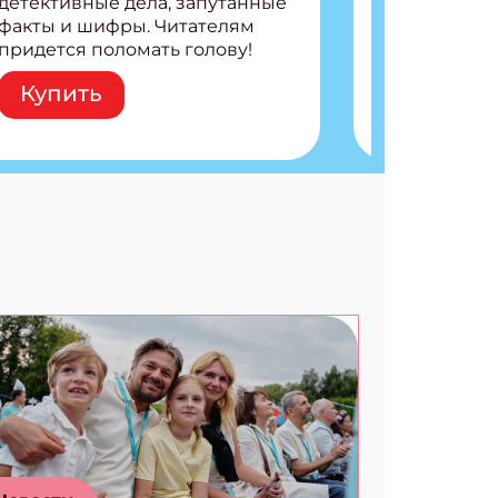
детективные дела, запутанные
факты и шифры. Читателям
придется поломать голову!
Внутри: Шифры и
Купить
расшифровки Плетем
запутанные поделки
Разгадываем головоломки
Ищем коды 3 комикса