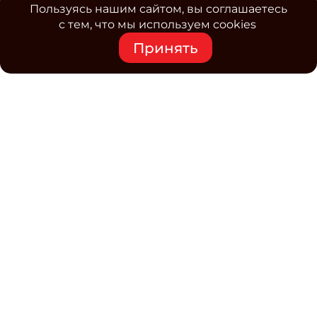
Пользуясь нашим сайтом, вы соглашаетесь
с тем, что мы используем cookies
Принять
Средство массовой информации www.classmag.ru
Свидетельство о регистрации СМИ сетевого издания
Эл.№ ФС77-63739 от 16 ноября 2015 г. выдано
Роскомнадзором.
Политика обработки
персональных данных