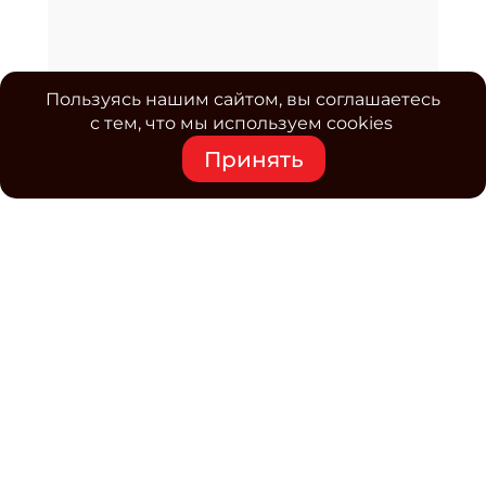
Пользуясь нашим сайтом, вы соглашаетесь
с тем, что мы используем cookies
Принять
Средство массовой информации www.classmag.ru
Свидетельство о регистрации СМИ сетевого издания
Эл.№ ФС77-63739 от 16 ноября 2015 г. выдано
Роскомнадзором.