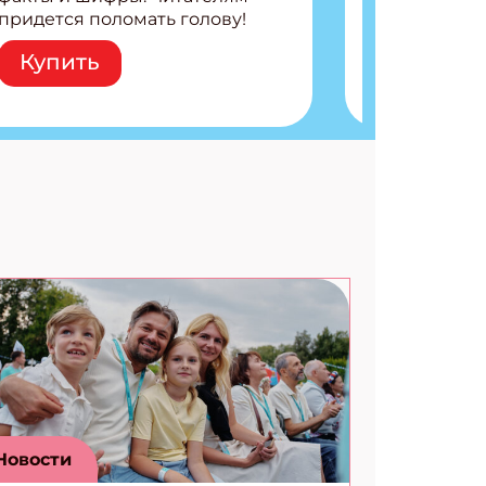
придется поломать голову!
Внутри: Шифры и
Купить
расшифровки Плетем
запутанные поделки
Разгадываем головоломки
Ищем коды 3 комикса
Новости