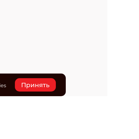
Принять
ies