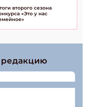
тоги второго сезона
онкурса «Это у нас
емейное»
в редакцию