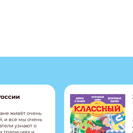
России
ане живёт очень
, и все мы очень
атели узнают о
х традициях и