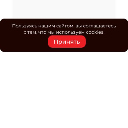
Пользуясь нашим сайтом, вы соглашаетесь
с тем, что мы используем cookies
Принять
Средство массовой информации www.classmag.ru
Свидетельство о регистрации СМИ сетевого издания
Эл.№ ФС77-63739 от 16 ноября 2015 г. выдано
Роскомнадзором.