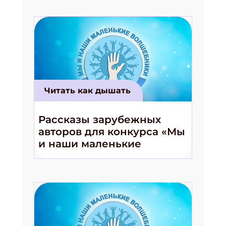
Читать как дышать
Подпишись на рассылку
Получи электронный "Классный журнал" в
Рассказы зарубежных
подарок!
авторов для конкурса «Мы
Укажите имя
и наши маленькие
волшебники!»
Укажите Ваш Email
ПОДПИСАТЬСЯ