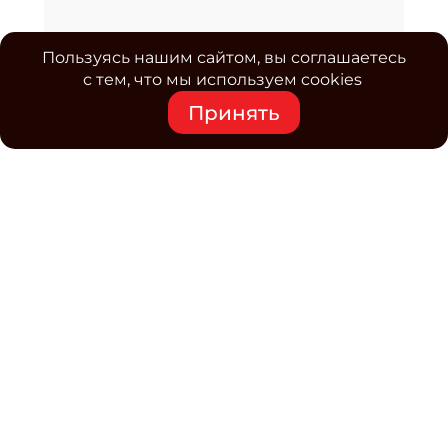
Пользуясь нашим сайтом, вы соглашаетесь
с тем, что мы используем cookies
Принять
Средство массовой информации www.classmag.ru
Свидетельство о регистрации СМИ сетевого издания
Эл.№ ФС77-63739 от 16 ноября 2015 г. выдано
Роскомнадзором.
Политика обработки
персональных данных