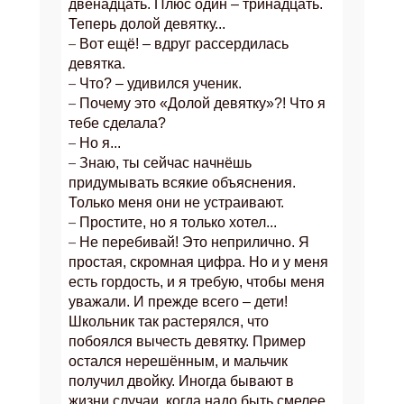
двенадцать. Плюс один – тринадцать.
Теперь долой девятку...
–
Вот ещё! – вдруг рассердилась
девятка.
–
Что? – удивился ученик.
–
Почему это «Долой девятку»?! Что я
тебе сделала?
–
Но я...
–
Знаю, ты сейчас начнёшь
придумывать всякие объяснения.
Только меня они не устраивают.
–
Простите, но я только хотел...
–
Не перебивай! Это неприлично. Я
простая, скромная цифра. Но и у меня
есть гордость, и я требую, чтобы меня
уважали. И прежде всего – дети!
Школьник так растерялся, что
побоялся вычесть девятку. Пример
остался нерешённым, и мальчик
получил двойку. Иногда бывают в
жизни случаи, когда надо быть смелее