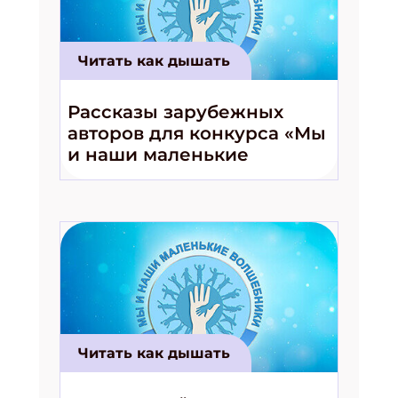
Читать как дышать
Подпишись на рассылку
Рассказы зарубежных
Получи электронный "Классный журнал" в
подарок!
авторов для конкурса «Мы
и наши маленькие
Укажите имя
волшебники!»
Укажите Ваш Email
ПОДПИСАТЬСЯ
Читать как дышать