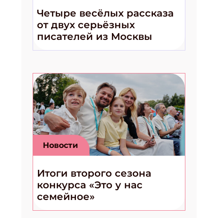
Четыре весёлых рассказа
от двух серьёзных
писателей из Москвы
Подпишись на рассылку
Получи электронный "Классный журнал" в
подарок!
Новости
Укажите имя
Итоги второго сезона
конкурса «Это у нас
Укажите Ваш Email
семейное»