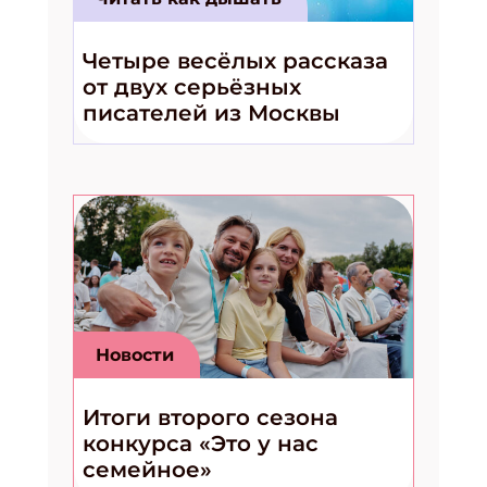
Укажите имя
Четыре весёлых рассказа
Укажите Ваш Email
от двух серьёзных
писателей из Москвы
ПОДПИСАТЬСЯ
Новости
Итоги второго сезона
конкурса «Это у нас
семейное»