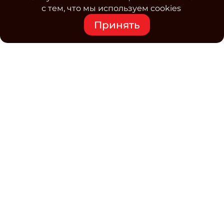
с тем, что мы используем cookies
Принять
Средство массовой информации www.classmag.ru
Свидетельство о регистрации СМИ сетевого издания
Эл.№ ФС77-63739 от 16 ноября 2015 г. выдано
Роскомнадзором.
Политика обработки
персональных данных
Контакты