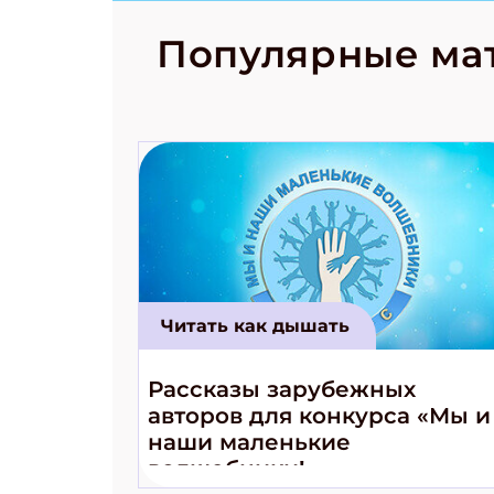
рецепты на
Новый коми
Популярные ма
космически
Читать как дышать
Рассказы зарубежных
авторов для конкурса «Мы и
наши маленькие
волшебники!»