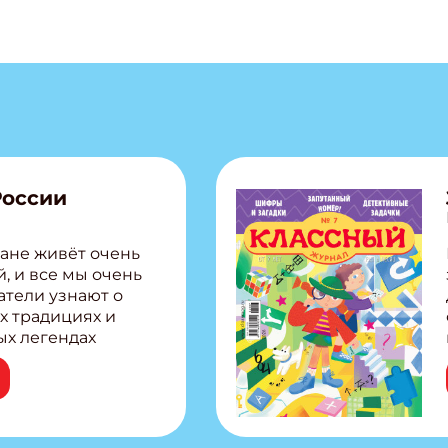
России
ане живёт очень
, и все мы очень
атели узнают о
х традициях и
ых легендах
сии! Внутри:
ар, башкир и
тольная игра
из Алтая Очень
лова Традиционные