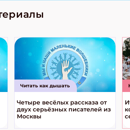
родов России
кс про
териалы
е приключения!
Читать как дышать
Четыре весёлых рассказа от
И
двух серьёзных писателей из
к
Москвы
с