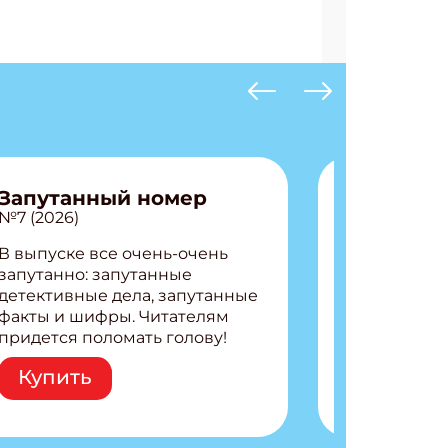
Запутанный номер
№7 (2026)
В выпуске все очень-очень
запутанно: запутанные
детективные дела, запутанные
факты и шифры. Читателям
придется поломать голову!
Внутри: Шифры и
Купить
расшифровки Плетем
запутанные поделки
Разгадываем головоломки
Ищем коды 3 комикса