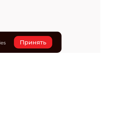
Принять
ies
нтакты