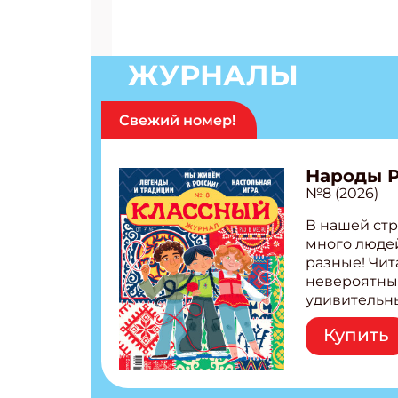
ЖУРНАЛЫ
Свежий номер!
Народы 
№8 (2026)
В нашей стр
много людей
разные! Чит
невероятны
удивительн
народов Рос
Купить
Легенды тат
бурятов Нас
Страшилка 
странные с